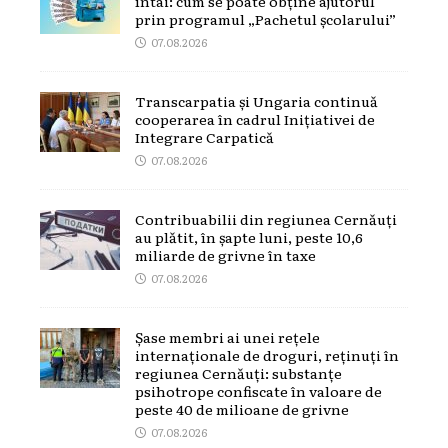
întâi: cum se poate obține ajutorul
prin programul „Pachetul școlarului”
07.08.2026
Transcarpatia și Ungaria continuă
cooperarea în cadrul Inițiativei de
Integrare Carpatică
07.08.2026
Contribuabilii din regiunea Cernăuți
au plătit, în șapte luni, peste 10,6
miliarde de grivne în taxe
07.08.2026
Șase membri ai unei rețele
internaționale de droguri, reținuți în
regiunea Cernăuți: substanțe
psihotrope confiscate în valoare de
peste 40 de milioane de grivne
07.08.2026