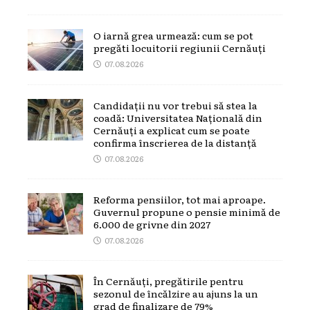
O iarnă grea urmează: cum se pot
pregăti locuitorii regiunii Cernăuți
07.08.2026
Candidații nu vor trebui să stea la
coadă: Universitatea Națională din
Cernăuți a explicat cum se poate
confirma înscrierea de la distanță
07.08.2026
Reforma pensiilor, tot mai aproape.
Guvernul propune o pensie minimă de
6.000 de grivne din 2027
07.08.2026
În Cernăuți, pregătirile pentru
sezonul de încălzire au ajuns la un
grad de finalizare de 79%