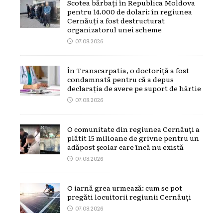
Scotea bărbați în Republica Moldova
pentru 14.000 de dolari: în regiunea
Cernăuți a fost destructurat
organizatorul unei scheme
07.08.2026
În Transcarpatia, o doctoriță a fost
condamnată pentru că a depus
declarația de avere pe suport de hârtie
07.08.2026
O comunitate din regiunea Cernăuți a
plătit 15 milioane de grivne pentru un
adăpost școlar care încă nu există
07.08.2026
O iarnă grea urmează: cum se pot
pregăti locuitorii regiunii Cernăuți
07.08.2026