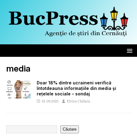
media
Doar 18% dintre ucraineni verifică
întotdeauna informațiile din media și
rețelele sociale – sondaj
01.09.2025
Elvira Chilaru
Căutare