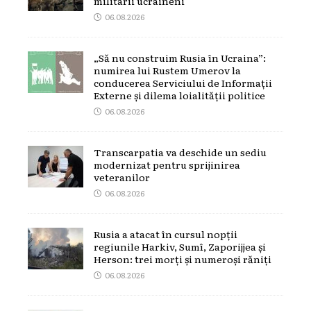
militarii ucraineni
06.08.2026
„Să nu construim Rusia în Ucraina”:
numirea lui Rustem Umerov la
conducerea Serviciului de Informații
Externe și dilema loialității politice
06.08.2026
Transcarpatia va deschide un sediu
modernizat pentru sprijinirea
veteranilor
06.08.2026
Rusia a atacat în cursul nopții
regiunile Harkiv, Sumî, Zaporijjea și
Herson: trei morți și numeroși răniți
06.08.2026