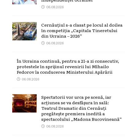
06.08.2026
Cernăuțiul s-a clasat pe locul al doilea
în competiția „Capitala Tineretului
din Ucraina – 2026”
06.08.2026
În Ucraina continuă, pentru a 21-a zi consecutiv,
protestele în sprijinul revenirii lui Mîhailo
Fedorov la conducerea Ministerului Apărării
06.08.2026
Spectatorii vor urca pe scenă, iar
acțiunea se va desfășura în sală:
Teatrul Dramatic din Cernăuți
pregătește premiera inedită a
spectacolului „Madona Bucovineană”
06.08.2026