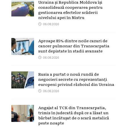
Ucraina și Republica Moldova își
consolidează cooperarea pentru
gestionarea efectelor scăderii
nivelului apei în Nistru
06.08.2026
Aproape 85% dintre noile cazuri de
cancer pulmonar din Transcarpatia
sunt depistate în stadii avansate
06.08.2026
Rusia a purtat o nouă rundă de
negocieri secrete cu reprezentanți
europeni privind războiul din Ucraina
06.08.2026
Angajat al TCK din Transcarpatia,
trimis în judecată după ce a lăsat un
bărbat încătușat de o scară metalică
peste noapte