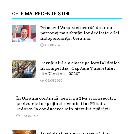
CELE MAI RECENTE ȘTIRI
Primarul Varșoviei acordă din nou
patronaj manifestărilor dedicate Zilei
Independenței Ucrainei
06.08.2026
Cernăuțiul s-a clasat pe locul al doilea
în competiția „Capitala Tineretului
din Ucraina – 2026”
06.08.2026
În Ucraina continuă, pentru a 21-a zi consecutiv,
protestele în sprijinul revenirii lui Mîhailo
Fedorov la conducerea Ministerului Apărării
06.08.2026
Spectatorii vor urca pe scenă, iar