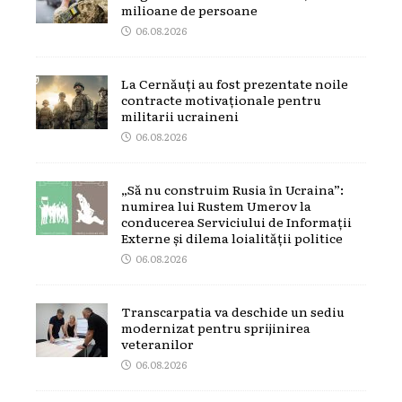
milioane de persoane
06.08.2026
La Cernăuți au fost prezentate noile
contracte motivaționale pentru
militarii ucraineni
06.08.2026
„Să nu construim Rusia în Ucraina”:
numirea lui Rustem Umerov la
conducerea Serviciului de Informații
Externe și dilema loialității politice
06.08.2026
Transcarpatia va deschide un sediu
modernizat pentru sprijinirea
veteranilor
06.08.2026