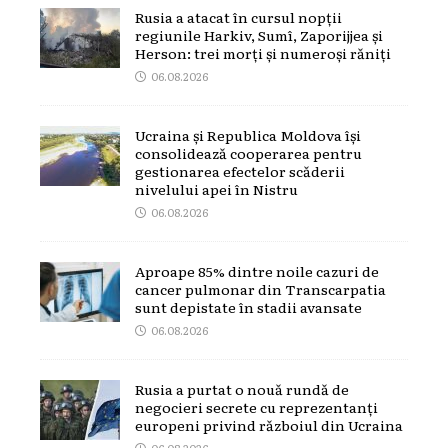
Rusia a atacat în cursul nopții
regiunile Harkiv, Sumî, Zaporijjea și
Herson: trei morți și numeroși răniți
06.08.2026
Ucraina și Republica Moldova își
consolidează cooperarea pentru
gestionarea efectelor scăderii
nivelului apei în Nistru
06.08.2026
Aproape 85% dintre noile cazuri de
cancer pulmonar din Transcarpatia
sunt depistate în stadii avansate
06.08.2026
Rusia a purtat o nouă rundă de
negocieri secrete cu reprezentanți
europeni privind războiul din Ucraina
06.08.2026