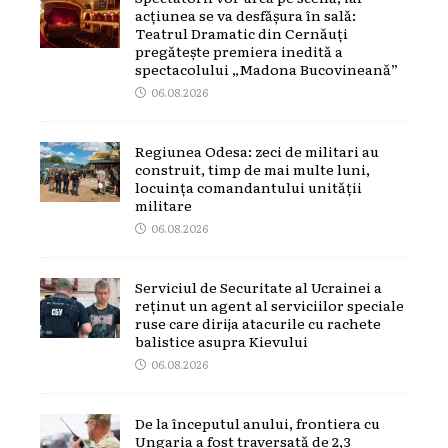
acțiunea se va desfășura în sală:
Teatrul Dramatic din Cernăuți
pregătește premiera inedită a
spectacolului „Madona Bucovineană”
06.08.2026
Regiunea Odesa: zeci de militari au
construit, timp de mai multe luni,
locuința comandantului unității
militare
06.08.2026
Serviciul de Securitate al Ucrainei a
reținut un agent al serviciilor speciale
ruse care dirija atacurile cu rachete
balistice asupra Kievului
06.08.2026
De la începutul anului, frontiera cu
Ungaria a fost traversată de 2,3