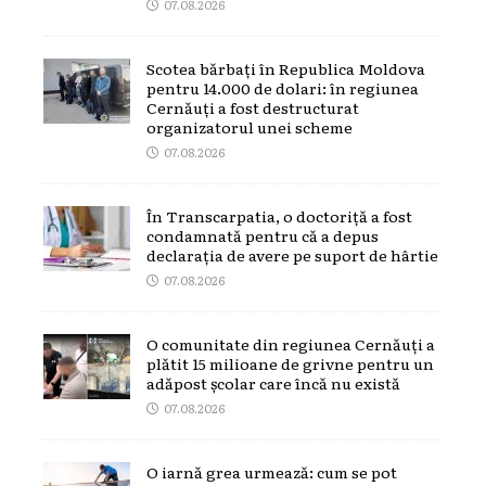
07.08.2026
Scotea bărbați în Republica Moldova
pentru 14.000 de dolari: în regiunea
Cernăuți a fost destructurat
organizatorul unei scheme
07.08.2026
În Transcarpatia, o doctoriță a fost
condamnată pentru că a depus
declarația de avere pe suport de hârtie
07.08.2026
O comunitate din regiunea Cernăuți a
plătit 15 milioane de grivne pentru un
adăpost școlar care încă nu există
07.08.2026
O iarnă grea urmează: cum se pot