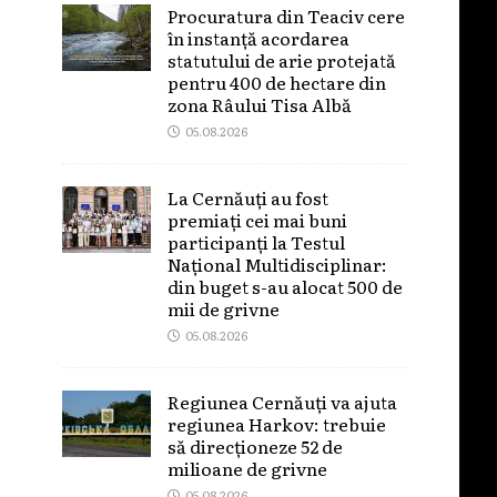
Procuratura din Teaciv cere
în instanță acordarea
statutului de arie protejată
pentru 400 de hectare din
zona Râului Tisa Albă
05.08.2026
La Cernăuți au fost
premiați cei mai buni
participanți la Testul
Național Multidisciplinar:
din buget s-au alocat 500 de
mii de grivne
05.08.2026
Regiunea Cernăuți va ajuta
regiunea Harkov: trebuie
să direcționeze 52 de
milioane de grivne
05.08.2026