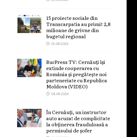
15 proiecte sociale din
Transcarpatia au primit 2,8
milioane de grivne din
bugetul regional
05.08.2026
BucPress TV: Cernăuți își
extinde cooperarea cu
România și pregătește noi
parteneriate cu Republica
Moldova (VIDEO)
04.08.2026
În Cernăuți, un instructor
auto acuzat de complicitate
la obținerea frauduloasă a
permisului de șofer