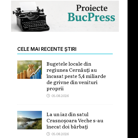
CELE MAI RECENTE ȘTIRI
Bugetele locale din
regiunea Cernăuți au
încasat peste 5,4 miliarde
de grivne din venituri
proprii
05.08.2026
La un iaz din satul
Crasnoșoara Veche s-au
înecat doi bărbați
05.08.2026