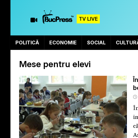
TV LIVE
POLITICĂ
ECONOMIE
SOCIAL
CULTUR
Mese pentru elevi
Î
b
Î
i
c
As