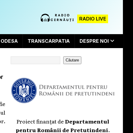
RADIO LIVE
ODESA
TRANSCARPATIA
DESPRE NOI
Căutare
or
ie
ul
or.
Proiect finanțat de
Departamentul
pentru Românii de Pretutindeni
.