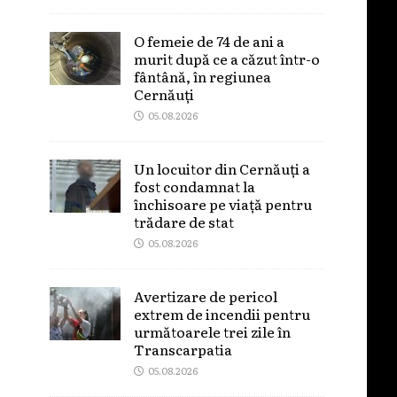
O femeie de 74 de ani a
murit după ce a căzut într-o
fântână, în regiunea
Cernăuți
05.08.2026
Un locuitor din Cernăuți a
fost condamnat la
închisoare pe viață pentru
trădare de stat
05.08.2026
Avertizare de pericol
extrem de incendii pentru
următoarele trei zile în
Transcarpatia
05.08.2026