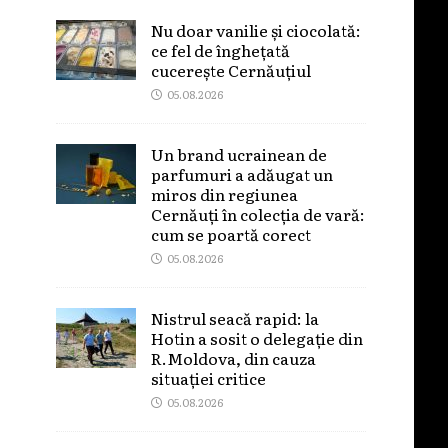
Nu doar vanilie și ciocolată:
ce fel de înghețată
cucerește Cernăuțiul
05.08.2026
Un brand ucrainean de
parfumuri a adăugat un
miros din regiunea
Cernăuți în colecția de vară:
cum se poartă corect
05.08.2026
Nistrul seacă rapid: la
Hotin a sosit o delegație din
R.Moldova, din cauza
situației critice
05.08.2026