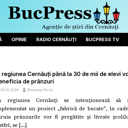
Ă
OPINIE
RADIO CERNĂUȚI
BUCPRESS TV
n regiunea Cernăuți până la 30 de mii de elevi v
eneficia de prânzuri
07.07.2026
Mariana Struț
n regiunea Cernăuți se intenționează să f
mplementat un proiect „fabrică de bucate”, în cadr
ăruia prânzurile vor fi pregătite și livrate școlil
tfel, se
[…]