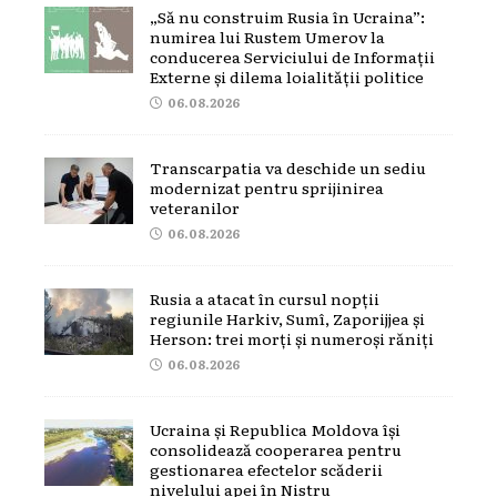
„Să nu construim Rusia în Ucraina”:
numirea lui Rustem Umerov la
conducerea Serviciului de Informații
Externe și dilema loialității politice
06.08.2026
Transcarpatia va deschide un sediu
modernizat pentru sprijinirea
veteranilor
06.08.2026
Rusia a atacat în cursul nopții
regiunile Harkiv, Sumî, Zaporijjea și
Herson: trei morți și numeroși răniți
06.08.2026
Ucraina și Republica Moldova își
consolidează cooperarea pentru
gestionarea efectelor scăderii
nivelului apei în Nistru