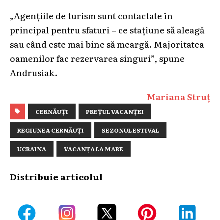
„Agențiile de turism sunt contactate în
principal pentru sfaturi – ce stațiune să aleagă
sau când este mai bine să meargă. Majoritatea
oamenilor fac rezervarea singuri”, spune
Andrusiak.
Mariana Struț
CERNĂUȚI
PREȚUL VACANȚEI
REGIUNEA CERNĂUȚI
SEZONUL ESTIVAL
UCRAINA
VACANȚA LA MARE
Distribuie articolul