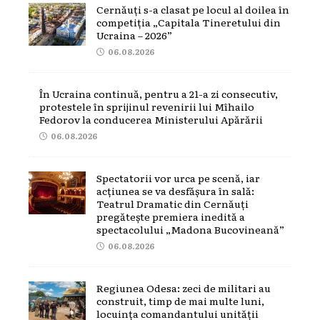
Cernăuți s-a clasat pe locul al doilea în
competiția „Capitala Tineretului din
Ucraina – 2026”
06.08.2026
În Ucraina continuă, pentru a 21-a zi consecutiv,
protestele în sprijinul revenirii lui Mîhailo
Fedorov la conducerea Ministerului Apărării
06.08.2026
Spectatorii vor urca pe scenă, iar
acțiunea se va desfășura în sală:
Teatrul Dramatic din Cernăuți
pregătește premiera inedită a
spectacolului „Madona Bucovineană”
06.08.2026
Regiunea Odesa: zeci de militari au
construit, timp de mai multe luni,
locuința comandantului unității