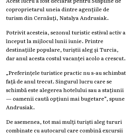
Acest lucru a fost declarat pentru Suspilne de
coproprietarul uneia dintre agențiile de
turism din Cernăuți, Natalya Andrusiak.
Potrivit acesteia, sezonul turistic estival activ a
început la mijlocul lunii iunie. Printre
destinațiile populare, turiștii aleg și Turcia,
dar anul acesta costul vacanței acolo a crescut.
„Preferințele turistice practic nu s-au schimbat
față de anul trecut. Singurul lucru care se
schimbă este alegerea hotelului sau a stațiunii
— oamenii caută opțiuni mai bugetare”, spune
Andrusiak.
De asemenea, tot mai mulți turiști aleg tururi
combinate cu autocarul care combină excursii