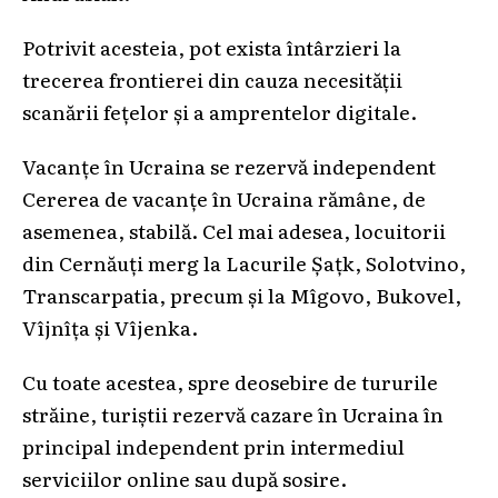
Potrivit acesteia, pot exista întârzieri la
trecerea frontierei din cauza necesității
scanării fețelor și a amprentelor digitale.
Vacanțe în Ucraina se rezervă independent
Cererea de vacanțe în Ucraina rămâne, de
asemenea, stabilă. Cel mai adesea, locuitorii
din Cernăuți merg la Lacurile Șațk, Solotvino,
Transcarpatia, precum și la Mîgovo, Bukovel,
Vîjnîța și Vîjenka.
Cu toate acestea, spre deosebire de tururile
străine, turiștii rezervă cazare în Ucraina în
principal independent prin intermediul
serviciilor online sau după sosire.