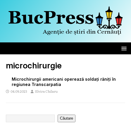
microchirurgie
Microchirurgii americani operează soldați răniți în
regiunea Transcarpatia
04.09.2023
Elvira Chilaru
Căutare