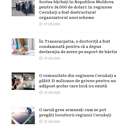
Scotea bărbați în Republica Moldova
pentru 14.000 de dolari: în regiunea
Cernăuți a fost destructurat
organizatorul unei scheme
07.08.2026
În Transcarpatia, o doctoriță a fost
condamnată pentru că a depus
declarația de avere pe suport de hârtie
07.08.2026
O comunitate din regiunea Cernăuți a
plătit 15 milioane de grivne pentru un
adăpost școlar care încă nu există
07.08.2026
O iarnă grea urmează: cum se pot
pregăti locuitorii regiunii Cernăuți
07.08.2026