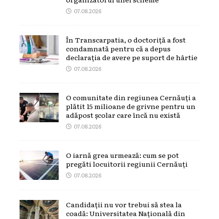
07.08.2026
În Transcarpatia, o doctoriță a fost
condamnată pentru că a depus
declarația de avere pe suport de hârtie
07.08.2026
O comunitate din regiunea Cernăuți a
plătit 15 milioane de grivne pentru un
adăpost școlar care încă nu există
07.08.2026
O iarnă grea urmează: cum se pot
pregăti locuitorii regiunii Cernăuți
07.08.2026
Candidații nu vor trebui să stea la
coadă: Universitatea Națională din