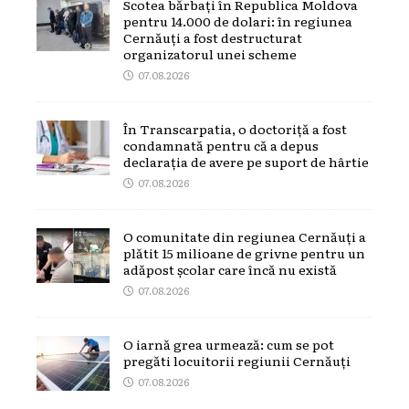
Scotea bărbați în Republica Moldova
pentru 14.000 de dolari: în regiunea
Cernăuți a fost destructurat
organizatorul unei scheme
07.08.2026
În Transcarpatia, o doctoriță a fost
condamnată pentru că a depus
declarația de avere pe suport de hârtie
07.08.2026
O comunitate din regiunea Cernăuți a
plătit 15 milioane de grivne pentru un
adăpost școlar care încă nu există
07.08.2026
O iarnă grea urmează: cum se pot
pregăti locuitorii regiunii Cernăuți
07.08.2026