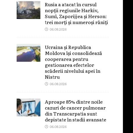
Rusia a atacat în cursul
nopții regiunile Harkiv,
Sumî, Zaporijjea și Herson:
trei morți și numeroși răniți
06.08.2026
Ucraina și Republica
Moldova își consolidează
cooperarea pentru
gestionarea efectelor
scăderii nivelului apei în
Nistru
06.08.2026
Aproape 85% dintre noile
cazuri de cancer pulmonar
din Transcarpatia sunt
depistate în stadii avansate
06.08.2026