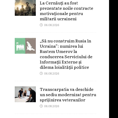
La Cernăuți au fost
prezentate noile contracte
motivaționale pentru
militarii ucraineni
06.08.2026
„Să nu construim Rusia în
Ucraina”: numirea lui
Rustem Umerov la
conducerea Serviciului de
Informații Externe și
dilema loialității politice
06.08.2026
Transcarpatia va deschide
un sediu modernizat pentru
sprijinirea veteranilor
06.08.2026