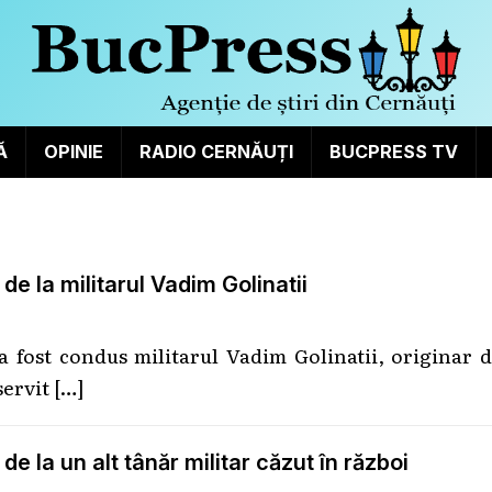
Ă
OPINIE
RADIO CERNĂUȚI
BUCPRESS TV
e la militarul Vadim Golinatii
a fost condus militarul Vadim Golinatii, originar 
servit
[…]
e la un alt tânăr militar căzut în război