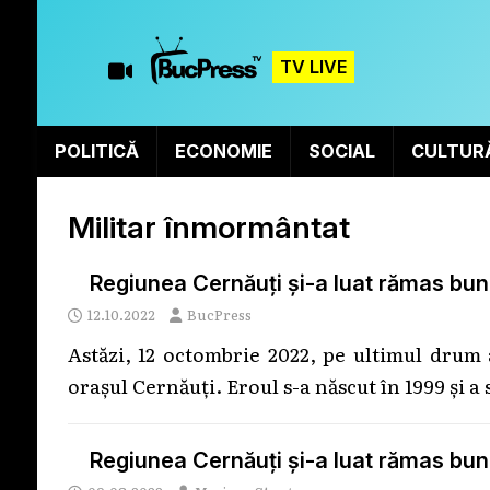
TV LIVE
POLITICĂ
ECONOMIE
SOCIAL
CULTUR
Militar înmormântat
Regiunea Cernăuți și-a luat rămas bun d
12.10.2022
BucPress
Astăzi, 12 octombrie 2022, pe ultimul drum 
orașul Cernăuți. Eroul s-a născut în 1999 și a 
Regiunea Cernăuți și-a luat rămas bun d