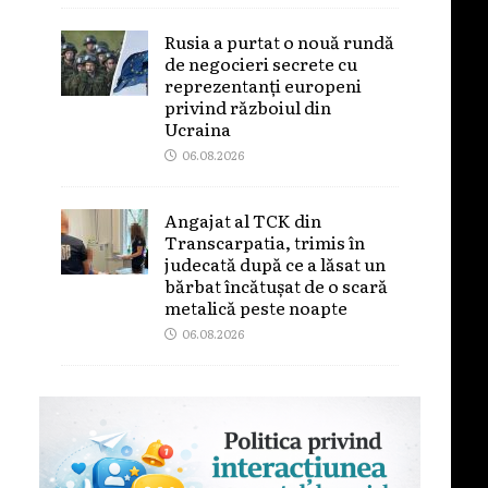
Rusia a purtat o nouă rundă
de negocieri secrete cu
reprezentanți europeni
privind războiul din
Ucraina
06.08.2026
Angajat al TCK din
Transcarpatia, trimis în
judecată după ce a lăsat un
bărbat încătușat de o scară
metalică peste noapte
06.08.2026