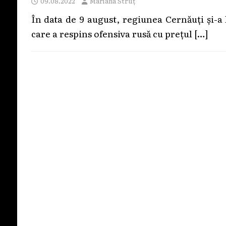
09.08.2022
Mariana Struț
În data de 9 august, regiunea Cernăuți și-a
care a respins ofensiva rusă cu prețul
[…]