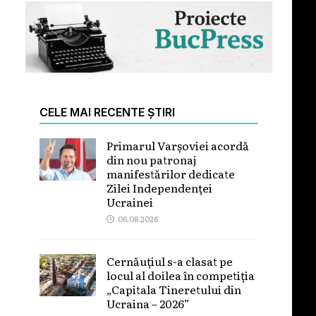
CELE MAI RECENTE ȘTIRI
Primarul Varșoviei acordă
din nou patronaj
manifestărilor dedicate
Zilei Independenței
Ucrainei
06.08.2026
Cernăuțiul s-a clasat pe
locul al doilea în competiția
„Capitala Tineretului din
Ucraina – 2026”