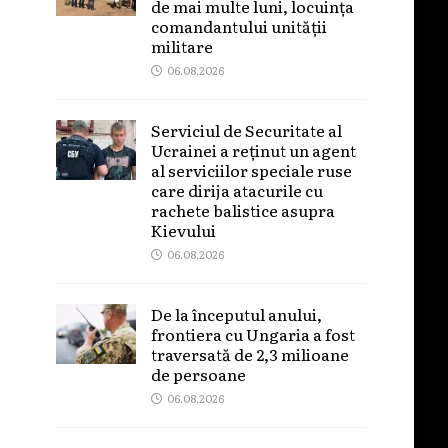
de mai multe luni, locuința
comandantului unității
militare
06.08.2026
Serviciul de Securitate al
Ucrainei a reținut un agent
al serviciilor speciale ruse
care dirija atacurile cu
rachete balistice asupra
Kievului
06.08.2026
De la începutul anului,
frontiera cu Ungaria a fost
traversată de 2,3 milioane
de persoane
06.08.2026