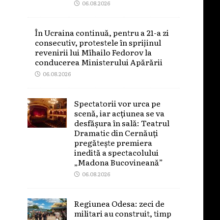
06.08.2026
În Ucraina continuă, pentru a 21-a zi
consecutiv, protestele în sprijinul
revenirii lui Mîhailo Fedorov la
conducerea Ministerului Apărării
06.08.2026
Spectatorii vor urca pe
scenă, iar acțiunea se va
desfășura în sală: Teatrul
Dramatic din Cernăuți
pregătește premiera
inedită a spectacolului
„Madona Bucovineană”
06.08.2026
Regiunea Odesa: zeci de
militari au construit, timp