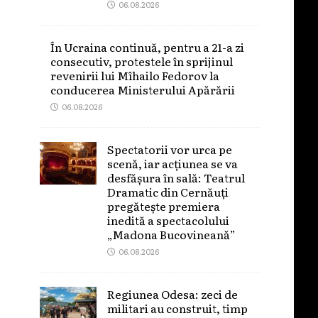
06.08.2026
În Ucraina continuă, pentru a 21-a zi
consecutiv, protestele în sprijinul
revenirii lui Mîhailo Fedorov la
conducerea Ministerului Apărării
06.08.2026
Spectatorii vor urca pe
scenă, iar acțiunea se va
desfășura în sală: Teatrul
Dramatic din Cernăuți
pregătește premiera
inedită a spectacolului
„Madona Bucovineană”
06.08.2026
Regiunea Odesa: zeci de
militari au construit, timp