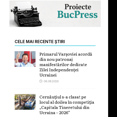
CELE MAI RECENTE ȘTIRI
Primarul Varșoviei acordă
din nou patronaj
manifestărilor dedicate
Zilei Independenței
Ucrainei
06.08.2026
Cernăuțiul s-a clasat pe
locul al doilea în competiția
„Capitala Tineretului din
Ucraina – 2026”