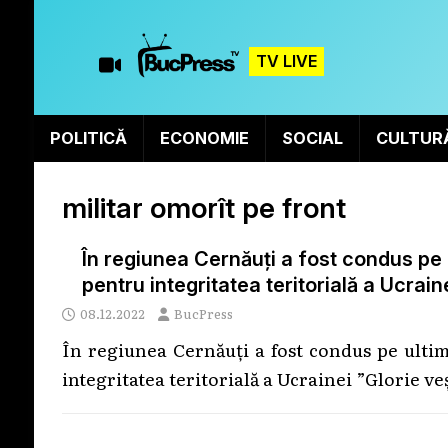
TV LIVE
POLITICĂ
ECONOMIE
SOCIAL
CULTUR
militar omorît pe front
În regiunea Cernăuți a fost condus pe ul
pentru integritatea teritorială a Ucrain
08.12.2022
BucPress
În regiunea Cernăuți a fost condus pe ultimu
integritatea teritorială a Ucrainei ”Glorie ve