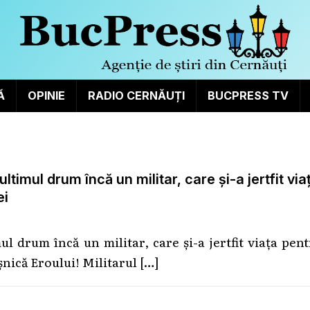
Ă
OPINIE
RADIO CERNĂUȚI
BUCPRESS TV
timul drum încă un militar, care și-a jertfit via
ei
l drum încă un militar, care și-a jertfit viața pen
șnică Eroului! Militarul
[…]