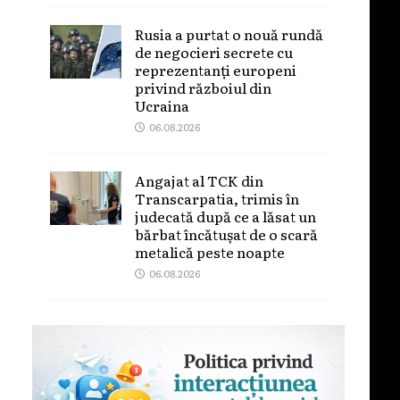
Rusia a purtat o nouă rundă
de negocieri secrete cu
reprezentanți europeni
privind războiul din
Ucraina
06.08.2026
Angajat al TCK din
Transcarpatia, trimis în
judecată după ce a lăsat un
bărbat încătușat de o scară
metalică peste noapte
06.08.2026