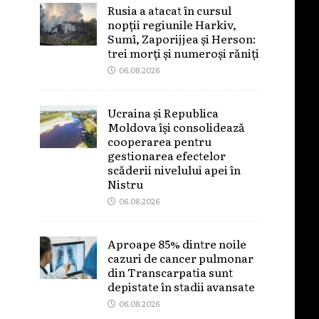
Rusia a atacat în cursul
nopții regiunile Harkiv,
Sumî, Zaporijjea și Herson:
trei morți și numeroși răniți
06.08.2026
Ucraina și Republica
Moldova își consolidează
cooperarea pentru
gestionarea efectelor
scăderii nivelului apei în
Nistru
06.08.2026
Aproape 85% dintre noile
cazuri de cancer pulmonar
din Transcarpatia sunt
depistate în stadii avansate
06.08.2026