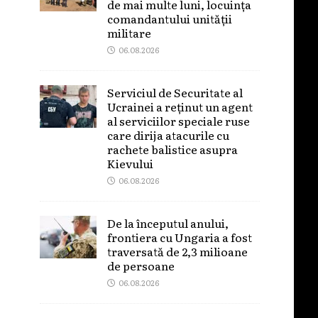
de mai multe luni, locuința
comandantului unității
militare
06.08.2026
Serviciul de Securitate al
Ucrainei a reținut un agent
al serviciilor speciale ruse
care dirija atacurile cu
rachete balistice asupra
Kievului
06.08.2026
De la începutul anului,
frontiera cu Ungaria a fost
traversată de 2,3 milioane
de persoane
06.08.2026