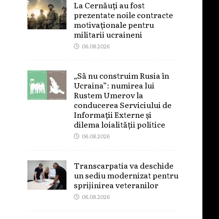
La Cernăuți au fost
prezentate noile contracte
motivaționale pentru
militarii ucraineni
06.08.2026
„Să nu construim Rusia în
Ucraina”: numirea lui
Rustem Umerov la
conducerea Serviciului de
Informații Externe și
dilema loialității politice
06.08.2026
Transcarpatia va deschide
un sediu modernizat pentru
sprijinirea veteranilor
06.08.2026