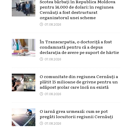
Scotea bărbați în Republica Moldova
pentru 14.000 de dolari: în regiunea
Cernăuți a fost destructurat
organizatorul unei scheme
07.08.2026
În Transcarpatia, o doctoriță a fost
condamnată pentru că a depus
declarația de avere pe suport de hârtie
07.08.2026
O comunitate din regiunea Cernăuți a
plătit 15 milioane de grivne pentru un
adăpost școlar care încă nu există
07.08.2026
O iarnă grea urmează: cum se pot
pregăti locuitorii regiunii Cernăuți
07.08.2026