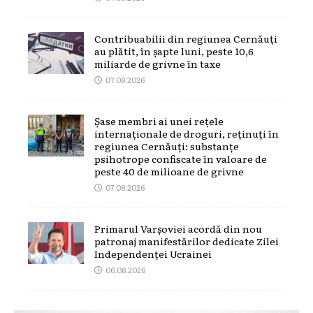
Contribuabilii din regiunea Cernăuți
au plătit, în șapte luni, peste 10,6
miliarde de grivne în taxe
07.08.2026
Șase membri ai unei rețele
internaționale de droguri, reținuți în
regiunea Cernăuți: substanțe
psihotrope confiscate în valoare de
peste 40 de milioane de grivne
07.08.2026
Primarul Varșoviei acordă din nou
patronaj manifestărilor dedicate Zilei
Independenței Ucrainei
06.08.2026