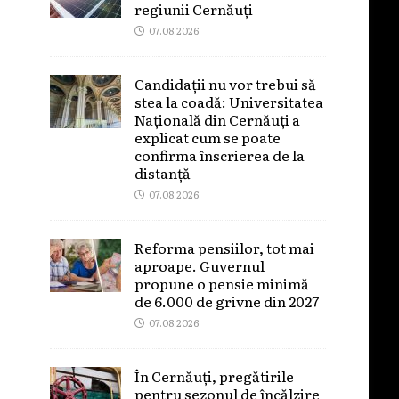
regiunii Cernăuți
07.08.2026
Candidații nu vor trebui să
stea la coadă: Universitatea
Națională din Cernăuți a
explicat cum se poate
confirma înscrierea de la
distanță
07.08.2026
Reforma pensiilor, tot mai
aproape. Guvernul
propune o pensie minimă
de 6.000 de grivne din 2027
07.08.2026
În Cernăuți, pregătirile
pentru sezonul de încălzire