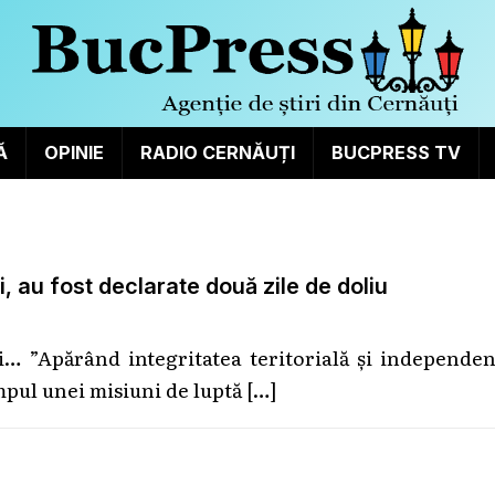
Ă
OPINIE
RADIO CERNĂUȚI
BUCPRESS TV
 au fost declarate două zile de doliu
i… ”Apărând integritatea teritorială și independe
timpul unei misiuni de luptă
[…]