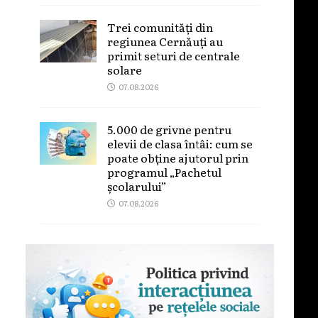
Trei comunități din
regiunea Cernăuți au
primit seturi de centrale
solare
07.08.2026
5.000 de grivne pentru
elevii de clasa întâi: cum se
poate obține ajutorul prin
programul „Pachetul
școlarului”
07.08.2026