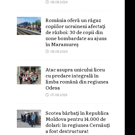
08.08.2026
România oferă un răgaz
copiilor ucraineni afectați
de război: 30 de copii din
zone bombardate au ajuns
în Maramureș
08.08.2026
Atac asupra unicului liceu
cu predare integrală în
limba română din regiunea
Odesa
07.08.2026
Scotea bărbați în Republica
Moldova pentru 14.000 de
dolari: în regiunea Cernăuți
a fost destructurat