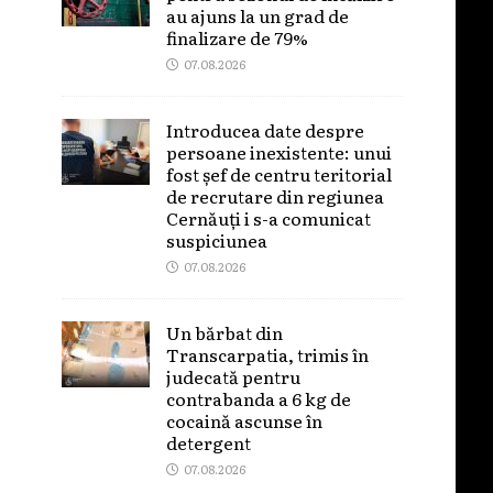
au ajuns la un grad de
finalizare de 79%
07.08.2026
Introducea date despre
persoane inexistente: unui
fost șef de centru teritorial
de recrutare din regiunea
Cernăuți i s-a comunicat
suspiciunea
07.08.2026
Un bărbat din
Transcarpatia, trimis în
judecată pentru
contrabanda a 6 kg de
cocaină ascunse în
detergent
07.08.2026