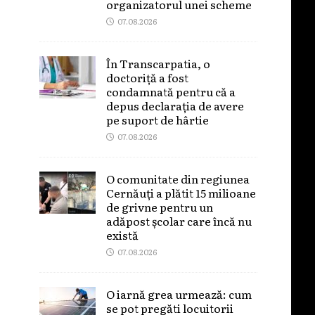
organizatorul unei scheme
07.08.2026
În Transcarpatia, o
doctoriță a fost
condamnată pentru că a
depus declarația de avere
pe suport de hârtie
07.08.2026
O comunitate din regiunea
Cernăuți a plătit 15 milioane
de grivne pentru un
adăpost școlar care încă nu
există
07.08.2026
O iarnă grea urmează: cum
se pot pregăti locuitorii