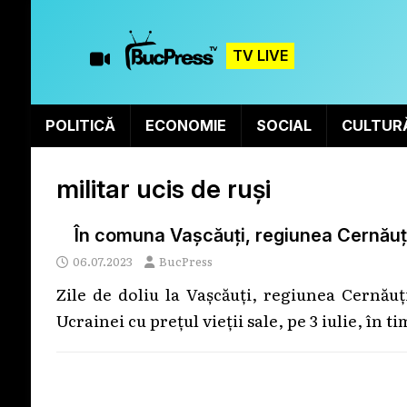
TV LIVE
POLITICĂ
ECONOMIE
SOCIAL
CULTUR
militar ucis de ruși
În comuna Vașcăuți, regiunea Cernăuți,
06.07.2023
BucPress
Zile de doliu la Vașcăuți, regiunea Cernăuț
Ucrainei cu prețul vieții sale, pe 3 iulie, în 