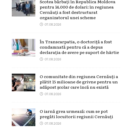
Scotea bărbați în Republica Moldova
pentru 14.000 de dolari: în regiunea
Cernăuți a fost destructurat
organizatorul unei scheme
07.08.2026
În Transcarpatia, o doctoriță a fost
condamnată pentru că a depus
declarația de avere pe suport de hârtie
07.08.2026
O comunitate din regiunea Cernăuți a
plătit 15 milioane de grivne pentru un
adăpost școlar care încă nu există
07.08.2026
O iarnă grea urmează: cum se pot
pregăti locuitorii regiunii Cernăuți
07.08.2026