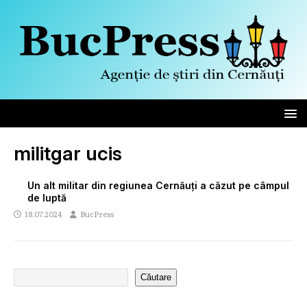
militgar ucis
Un alt militar din regiunea Cernăuți a căzut pe câmpul
de luptă
18.07.2024
BucPress
Căutare