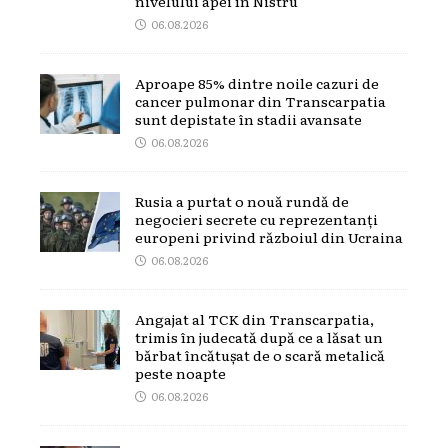
nivelului apei în Nistru
06.08.2026
Aproape 85% dintre noile cazuri de
cancer pulmonar din Transcarpatia
sunt depistate în stadii avansate
06.08.2026
Rusia a purtat o nouă rundă de
negocieri secrete cu reprezentanți
europeni privind războiul din Ucraina
06.08.2026
Angajat al TCK din Transcarpatia,
trimis în judecată după ce a lăsat un
bărbat încătușat de o scară metalică
peste noapte
06.08.2026