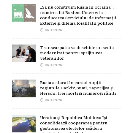
„Să nu construim Rusia în Ucraina”:
numirea lui Rustem Umerov la
conducerea Serviciului de Informații
Externe și dilema loialității politice
06.08.2026
Transcarpatia va deschide un sediu
modernizat pentru sprijinirea
veteranilor
06.08.2026
Rusia a atacat în cursul nopții
regiunile Harkiv, Sumî, Zaporijjea și
Herson: trei morți și numeroși răniți
06.08.2026
Ucraina și Republica Moldova își
consolidează cooperarea pentru
gestionarea efectelor scăderii