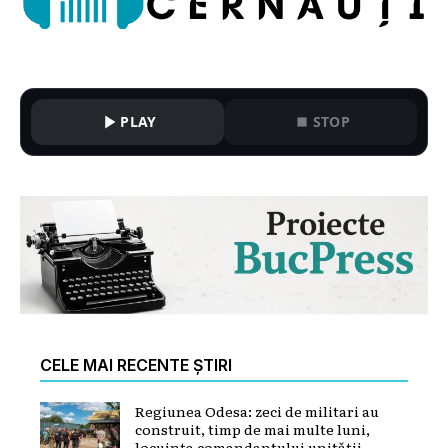
PLAY
STOP
CELE MAI RECENTE ȘTIRI
Regiunea Odesa: zeci de militari au
construit, timp de mai multe luni,
locuința comandantului unității