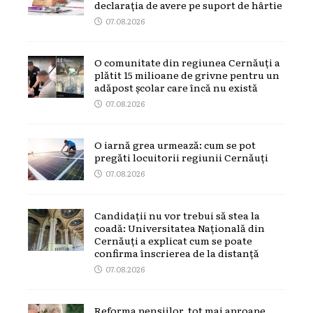
declarația de avere pe suport de hârtie
07.08.2026
O comunitate din regiunea Cernăuți a
plătit 15 milioane de grivne pentru un
adăpost școlar care încă nu există
07.08.2026
O iarnă grea urmează: cum se pot
pregăti locuitorii regiunii Cernăuți
07.08.2026
Candidații nu vor trebui să stea la
coadă: Universitatea Națională din
Cernăuți a explicat cum se poate
confirma înscrierea de la distanță
07.08.2026
Reforma pensiilor, tot mai aproape.