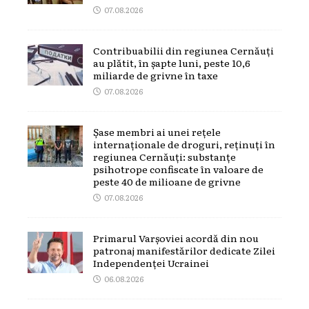
07.08.2026
Contribuabilii din regiunea Cernăuți
au plătit, în șapte luni, peste 10,6
miliarde de grivne în taxe
07.08.2026
Șase membri ai unei rețele
internaționale de droguri, reținuți în
regiunea Cernăuți: substanțe
psihotrope confiscate în valoare de
peste 40 de milioane de grivne
07.08.2026
Primarul Varșoviei acordă din nou
patronaj manifestărilor dedicate Zilei
Independenței Ucrainei
06.08.2026