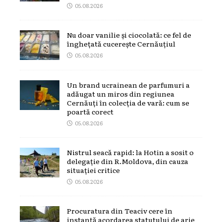
05.08.2026
Nu doar vanilie și ciocolată: ce fel de
înghețată cucerește Cernăuțiul
05.08.2026
Un brand ucrainean de parfumuri a
adăugat un miros din regiunea
Cernăuți în colecția de vară: cum se
poartă corect
05.08.2026
Nistrul seacă rapid: la Hotin a sosit o
delegație din R.Moldova, din cauza
situației critice
05.08.2026
Procuratura din Teaciv cere în
instanță acordarea statutului de arie