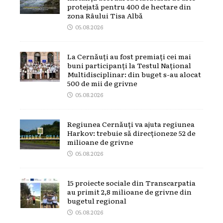
protejată pentru 400 de hectare din
zona Râului Tisa Albă
05.08.2026
La Cernăuți au fost premiați cei mai
buni participanți la Testul Național
Multidisciplinar: din buget s-au alocat
500 de mii de grivne
05.08.2026
Regiunea Cernăuți va ajuta regiunea
Harkov: trebuie să direcționeze 52 de
milioane de grivne
05.08.2026
15 proiecte sociale din Transcarpatia
au primit 2,8 milioane de grivne din
bugetul regional
05.08.2026