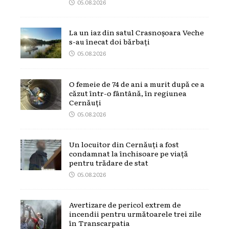
05.08.2026
La un iaz din satul Crasnoșoara Veche
s-au înecat doi bărbați
05.08.2026
O femeie de 74 de ani a murit după ce a
căzut într-o fântână, în regiunea
Cernăuți
05.08.2026
Un locuitor din Cernăuți a fost
condamnat la închisoare pe viață
pentru trădare de stat
05.08.2026
Avertizare de pericol extrem de
incendii pentru următoarele trei zile
în Transcarpatia