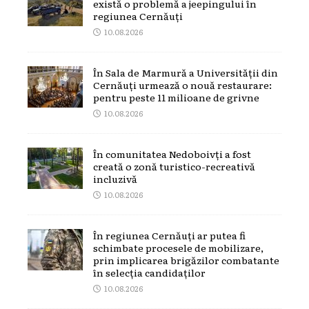
există o problemă a jeepingului în
regiunea Cernăuți
10.08.2026
În Sala de Marmură a Universității din
Cernăuți urmează o nouă restaurare:
pentru peste 11 milioane de grivne
10.08.2026
În comunitatea Nedoboivți a fost
creată o zonă turistico-recreativă
incluzivă
10.08.2026
În regiunea Cernăuți ar putea fi
schimbate procesele de mobilizare,
prin implicarea brigăzilor combatante
în selecția candidaților
10.08.2026