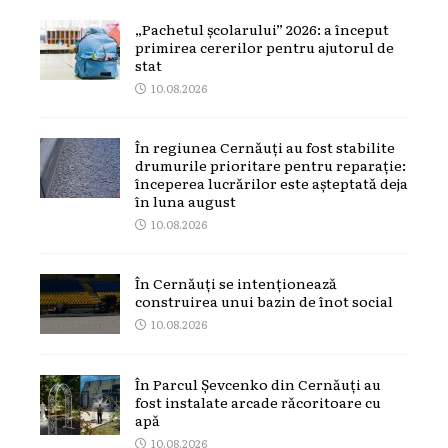
„Pachetul școlarului” 2026: a început
primirea cererilor pentru ajutorul de
stat
10.08.2026
În regiunea Cernăuți au fost stabilite
drumurile prioritare pentru reparație:
începerea lucrărilor este așteptată deja
în luna august
10.08.2026
În Cernăuți se intenționează
construirea unui bazin de înot social
10.08.2026
În Parcul Șevcenko din Cernăuți au
fost instalate arcade răcoritoare cu
apă
10.08.2026