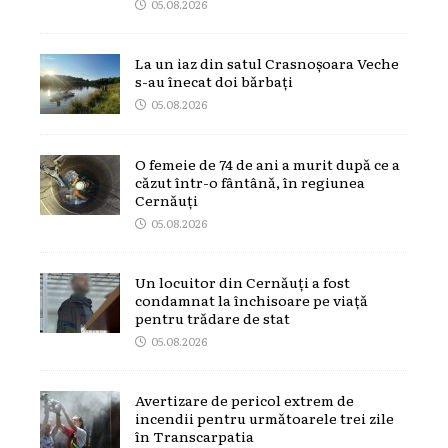
05.08.2026
La un iaz din satul Crasnoșoara Veche
s-au înecat doi bărbați
05.08.2026
O femeie de 74 de ani a murit după ce a
căzut într-o fântână, în regiunea
Cernăuți
05.08.2026
Un locuitor din Cernăuți a fost
condamnat la închisoare pe viață
pentru trădare de stat
05.08.2026
Avertizare de pericol extrem de
incendii pentru următoarele trei zile
în Transcarpatia