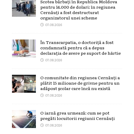
Scotea bărbați în Republica Moldova
pentru 14.000 de dolari: în regiunea
Cernăuți a fost destructurat
organizatorul unei scheme
07.08.2026
În Transcarpatia, o doctoriță a fost
condamnată pentru că a depus
declarația de avere pe suport de hârtie
07.08.2026
O comunitate din regiunea Cernăuți a
plătit 15 milioane de grivne pentru un
adăpost școlar care încă nu există
07.08.2026
O iarnă grea urmează: cum se pot
pregăti locuitorii regiunii Cernăuți
07.08.2026