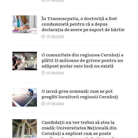
În Transcarpatia, o doctoriță a fost
condamnată pentru că a depus
declarația de avere pe suport de hârtie
07.08.2026
O comunitate din regiunea Cernăuți a
plătit 15 milioane de grivne pentru un
adăpost școlar care încă nu există
07.08.2026
O iarnă grea urmează: cum se pot
pregăti locuitorii regiunii Cernăuți
07.08.2026
Candidații nu vor trebui să stea la
coadă: Universitatea Națională din
Cernăuți a explicat cum se poate