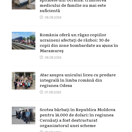
medicului de familie nu mai este
suficientă
08.08.2026
România oferă un răgaz copiilor
ucraineni afectați de război: 30 de
copii din zone bombardate au ajuns în
Maramureș
08.08.2026
Atac asupra unicului liceu cu predare
integrală în limba română din
regiunea Odesa
07.08.2026
Scotea bărbați în Republica Moldova
pentru 14.000 de dolari: în regiunea
Cernăuți a fost destructurat
organizatorul unei scheme
07.08.2026