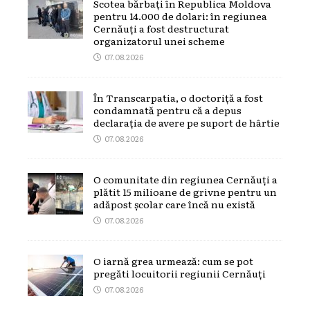
Scotea bărbați în Republica Moldova
pentru 14.000 de dolari: în regiunea
Cernăuți a fost destructurat
organizatorul unei scheme
07.08.2026
În Transcarpatia, o doctoriță a fost
condamnată pentru că a depus
declarația de avere pe suport de hârtie
07.08.2026
O comunitate din regiunea Cernăuți a
plătit 15 milioane de grivne pentru un
adăpost școlar care încă nu există
07.08.2026
O iarnă grea urmează: cum se pot
pregăti locuitorii regiunii Cernăuți
07.08.2026