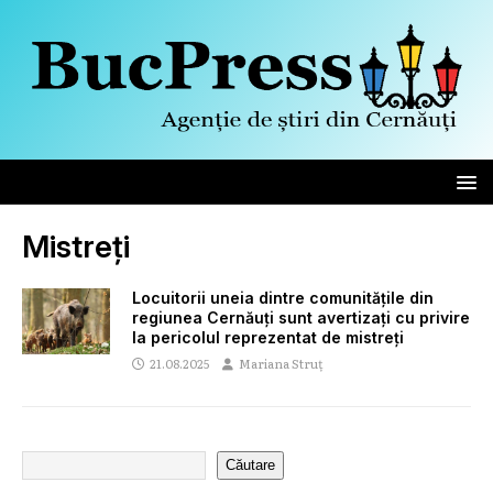
Mistreți
Locuitorii uneia dintre comunitățile din
regiunea Cernăuți sunt avertizați cu privire
la pericolul reprezentat de mistreți
21.08.2025
Mariana Struț
Căutare