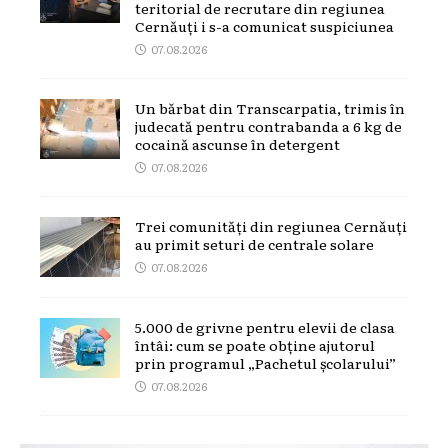
teritorial de recrutare din regiunea
Cernăuți i s-a comunicat suspiciunea
07.08.2026
Un bărbat din Transcarpatia, trimis în
judecată pentru contrabanda a 6 kg de
cocaină ascunse în detergent
07.08.2026
Trei comunități din regiunea Cernăuți
au primit seturi de centrale solare
07.08.2026
5.000 de grivne pentru elevii de clasa
întâi: cum se poate obține ajutorul
prin programul „Pachetul școlarului”
07.08.2026