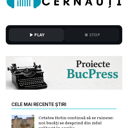
PLAY
STOP
CELE MAI RECENTE ȘTIRI
Cetatea Hotin continuă să se ruineze:
noi bucăți se desprind din zidul
prăbușit în aprilie