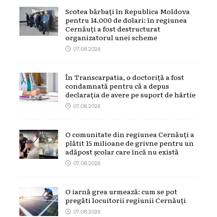
Scotea bărbați în Republica Moldova
pentru 14.000 de dolari: în regiunea
Cernăuți a fost destructurat
organizatorul unei scheme
07.08.2026
În Transcarpatia, o doctoriță a fost
condamnată pentru că a depus
declarația de avere pe suport de hârtie
07.08.2026
O comunitate din regiunea Cernăuți a
plătit 15 milioane de grivne pentru un
adăpost școlar care încă nu există
07.08.2026
O iarnă grea urmează: cum se pot
pregăti locuitorii regiunii Cernăuți
07.08.2026