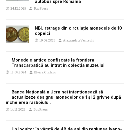
autobuz spre România
24.12.2025
BucPress
NBU retrage din circulație monedele de 10
copeici
19.09.2025
Alexandru Vasilachi
Monedele antice confiscate la frontiera
Transcarpatică au intrat în colecția muzeului
12.07.2024
Elvira Chilaru
Banca Națională a Ucrainei intenționează să
actualizeze designul monedelor de 1 și 2 grivne după
încheierea războiului.
14.11.2023
BucPress
Un locuitor în vârstă de 48 de ani din regiunea Ivano-