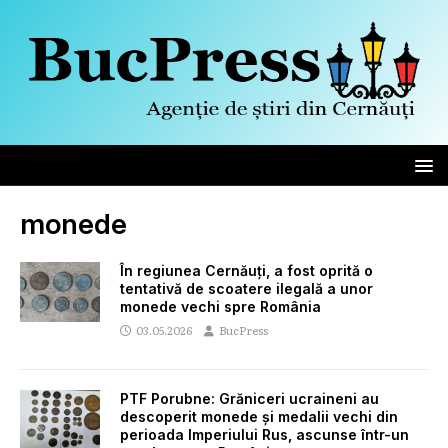
monede
În regiunea Cernăuți, a fost oprită o
tentativă de scoatere ilegală a unor
monede vechi spre România
03.05.2026
BucPress
PTF Porubne: Grăniceri ucraineni au
descoperit monede și medalii vechi din
perioada Imperiului Rus, ascunse într-un