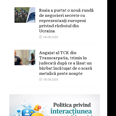
Rusia a purtat o nouă rundă
de negocieri secrete cu
reprezentanți europeni
privind războiul din
Ucraina
06.08.2026
Angajat al TCK din
Transcarpatia, trimis în
judecată după ce a lăsat un
bărbat încătușat de o scară
metalică peste noapte
06.08.2026