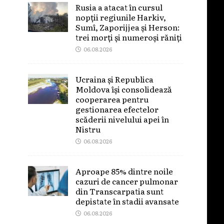
Rusia a atacat în cursul
nopții regiunile Harkiv,
Sumî, Zaporijjea și Herson:
trei morți și numeroși răniți
06.08.2026
Ucraina și Republica
Moldova își consolidează
cooperarea pentru
gestionarea efectelor
scăderii nivelului apei în
Nistru
06.08.2026
Aproape 85% dintre noile
cazuri de cancer pulmonar
din Transcarpatia sunt
depistate în stadii avansate
06.08.2026