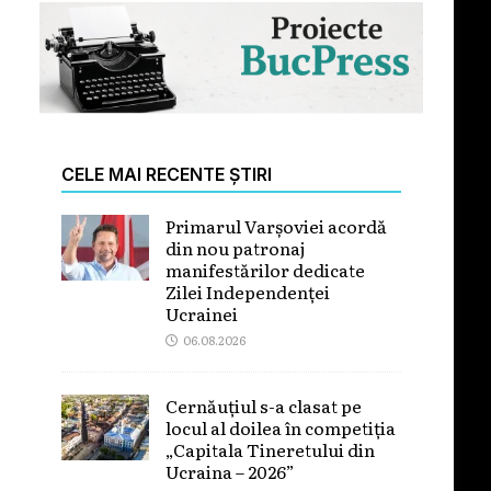
CELE MAI RECENTE ȘTIRI
Primarul Varșoviei acordă
din nou patronaj
manifestărilor dedicate
Zilei Independenței
Ucrainei
06.08.2026
Cernăuțiul s-a clasat pe
locul al doilea în competiția
„Capitala Tineretului din
Ucraina – 2026”