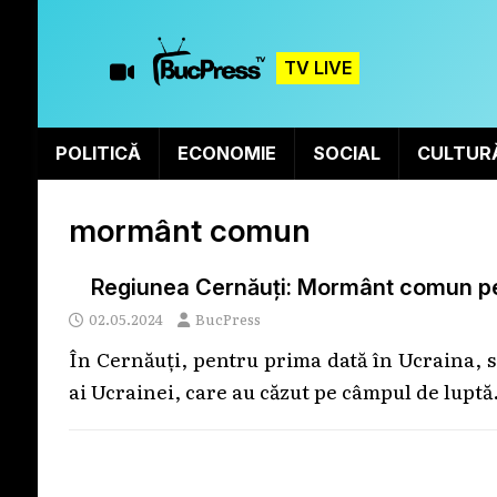
TV LIVE
POLITICĂ
ECONOMIE
SOCIAL
CULTUR
mormânt comun
Regiunea Cernăuți: Mormânt comun pent
02.05.2024
BucPress
În Cernăuți, pentru prima dată în Ucraina,
ai Ucrainei, care au căzut pe câmpul de luptă