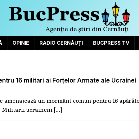
Ă
OPINIE
RADIO CERNĂUȚI
BUCPRESS TV
ru 16 militari ai Forțelor Armate ale Ucrainei
 se amenajează un mormânt comun pentru 16 apărăto
. Militarii ucraineni
[…]