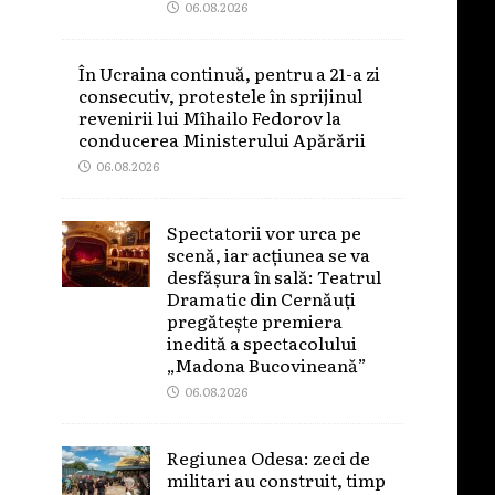
06.08.2026
În Ucraina continuă, pentru a 21-a zi
consecutiv, protestele în sprijinul
revenirii lui Mîhailo Fedorov la
conducerea Ministerului Apărării
06.08.2026
Spectatorii vor urca pe
scenă, iar acțiunea se va
desfășura în sală: Teatrul
Dramatic din Cernăuți
pregătește premiera
inedită a spectacolului
„Madona Bucovineană”
06.08.2026
Regiunea Odesa: zeci de
militari au construit, timp