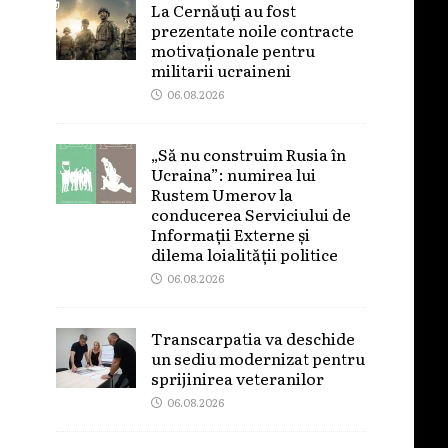
La Cernăuți au fost
prezentate noile contracte
motivaționale pentru
militarii ucraineni
06.08.2026
„Să nu construim Rusia în
Ucraina”: numirea lui
Rustem Umerov la
conducerea Serviciului de
Informații Externe și
dilema loialității politice
06.08.2026
Transcarpatia va deschide
un sediu modernizat pentru
sprijinirea veteranilor
06.08.2026