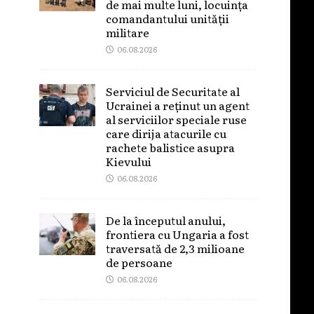
de mai multe luni, locuința
comandantului unității
militare
06.08.2026
Serviciul de Securitate al
Ucrainei a reținut un agent
al serviciilor speciale ruse
care dirija atacurile cu
rachete balistice asupra
Kievului
06.08.2026
De la începutul anului,
frontiera cu Ungaria a fost
traversată de 2,3 milioane
de persoane
06.08.2026