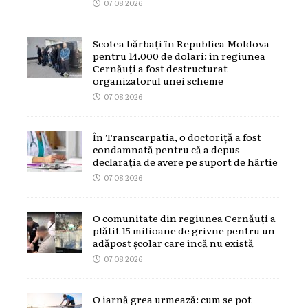
07.08.2026
Scotea bărbați în Republica Moldova
pentru 14.000 de dolari: în regiunea
Cernăuți a fost destructurat
organizatorul unei scheme
07.08.2026
În Transcarpatia, o doctoriță a fost
condamnată pentru că a depus
declarația de avere pe suport de hârtie
07.08.2026
O comunitate din regiunea Cernăuți a
plătit 15 milioane de grivne pentru un
adăpost școlar care încă nu există
07.08.2026
O iarnă grea urmează: cum se pot