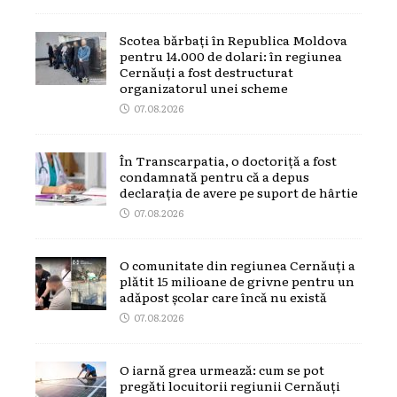
Scotea bărbați în Republica Moldova
pentru 14.000 de dolari: în regiunea
Cernăuți a fost destructurat
organizatorul unei scheme
07.08.2026
În Transcarpatia, o doctoriță a fost
condamnată pentru că a depus
declarația de avere pe suport de hârtie
07.08.2026
O comunitate din regiunea Cernăuți a
plătit 15 milioane de grivne pentru un
adăpost școlar care încă nu există
07.08.2026
O iarnă grea urmează: cum se pot
pregăti locuitorii regiunii Cernăuți