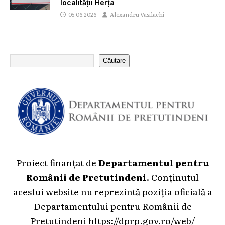
localității Herța
05.06.2026
Alexandru Vasilachi
Căutare
Proiect finanțat de
Departamentul pentru
Românii de Pretutindeni
. Conținutul
acestui website nu reprezintă poziția oficială a
Departamentului pentru Românii de
Pretutindeni
https://dprp.gov.ro/web/