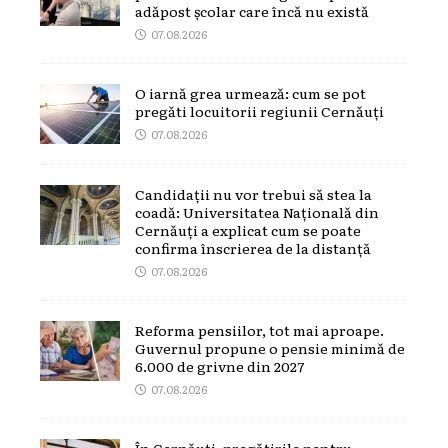
adăpost școlar care încă nu există
07.08.2026
O iarnă grea urmează: cum se pot
pregăti locuitorii regiunii Cernăuți
07.08.2026
Candidații nu vor trebui să stea la
coadă: Universitatea Națională din
Cernăuți a explicat cum se poate
confirma înscrierea de la distanță
07.08.2026
Reforma pensiilor, tot mai aproape.
Guvernul propune o pensie minimă de
6.000 de grivne din 2027
07.08.2026
În Cernăuți, pregătirile pentru