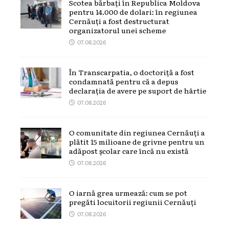
Scotea bărbați în Republica Moldova
pentru 14.000 de dolari: în regiunea
Cernăuți a fost destructurat
organizatorul unei scheme
07.08.2026
În Transcarpatia, o doctoriță a fost
condamnată pentru că a depus
declarația de avere pe suport de hârtie
07.08.2026
O comunitate din regiunea Cernăuți a
plătit 15 milioane de grivne pentru un
adăpost școlar care încă nu există
07.08.2026
O iarnă grea urmează: cum se pot
pregăti locuitorii regiunii Cernăuți
07.08.2026