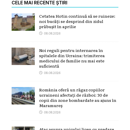
CELE MAI RECENTE ȘTIRI
Cetatea Hotin continuă să se ruineze:
noi bucăți se desprind din zidul
prăbușit în aprilie
08.08.2026
Noi reguli pentru internarea în
spitalele din Ucraina: trimiterea
medicului de familie nu mai este
suficientă
08.08.2026
România oferă un răgaz copiilor
ucraineni afectați de război: 30 de
copii din zone bombardate au ajuns în
Maramureș
08.08.2026
Atac asupra unicului liceu cu predare