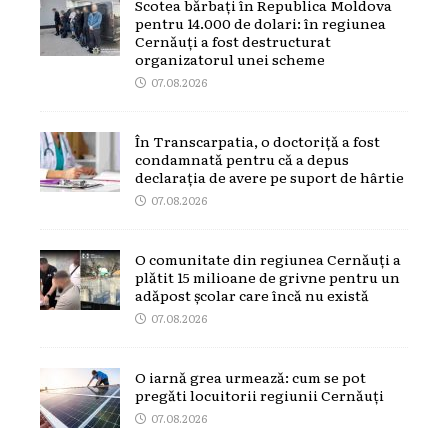
Scotea bărbați în Republica Moldova
pentru 14.000 de dolari: în regiunea
Cernăuți a fost destructurat
organizatorul unei scheme
07.08.2026
În Transcarpatia, o doctoriță a fost
condamnată pentru că a depus
declarația de avere pe suport de hârtie
07.08.2026
O comunitate din regiunea Cernăuți a
plătit 15 milioane de grivne pentru un
adăpost școlar care încă nu există
07.08.2026
O iarnă grea urmează: cum se pot
pregăti locuitorii regiunii Cernăuți
07.08.2026