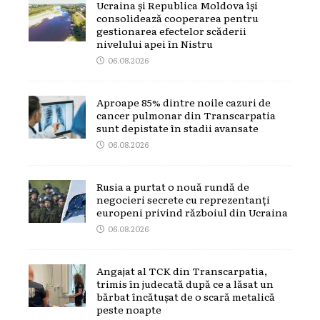
Ucraina și Republica Moldova își
consolidează cooperarea pentru
gestionarea efectelor scăderii
nivelului apei în Nistru
06.08.2026
Aproape 85% dintre noile cazuri de
cancer pulmonar din Transcarpatia
sunt depistate în stadii avansate
06.08.2026
Rusia a purtat o nouă rundă de
negocieri secrete cu reprezentanți
europeni privind războiul din Ucraina
06.08.2026
Angajat al TCK din Transcarpatia,
trimis în judecată după ce a lăsat un
bărbat încătușat de o scară metalică
peste noapte