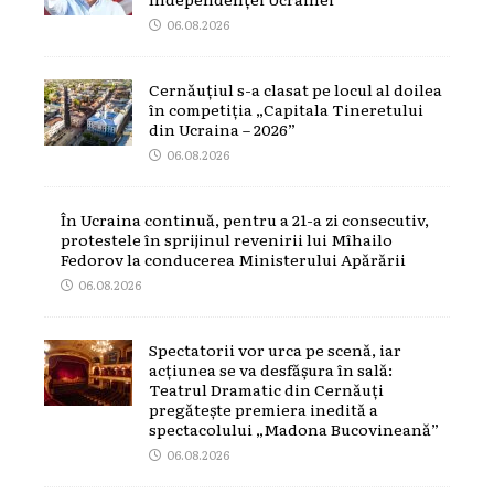
06.08.2026
Cernăuțiul s-a clasat pe locul al doilea
în competiția „Capitala Tineretului
din Ucraina – 2026”
06.08.2026
În Ucraina continuă, pentru a 21-a zi consecutiv,
protestele în sprijinul revenirii lui Mîhailo
Fedorov la conducerea Ministerului Apărării
06.08.2026
Spectatorii vor urca pe scenă, iar
acțiunea se va desfășura în sală:
Teatrul Dramatic din Cernăuți
pregătește premiera inedită a
spectacolului „Madona Bucovineană”
06.08.2026