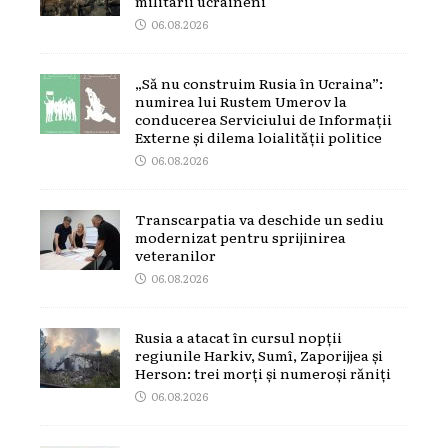
militarii ucraineni
06.08.2026
„Să nu construim Rusia în Ucraina”:
numirea lui Rustem Umerov la
conducerea Serviciului de Informații
Externe și dilema loialității politice
06.08.2026
Transcarpatia va deschide un sediu
modernizat pentru sprijinirea
veteranilor
06.08.2026
Rusia a atacat în cursul nopții
regiunile Harkiv, Sumî, Zaporijjea și
Herson: trei morți și numeroși răniți
06.08.2026