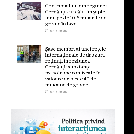
Contribuabilii din regiunea
Cernăuți au plătit, în șapte
luni, peste 10,6 miliarde de
grivne în taxe
07.08.2026
Șase membri ai unei rețele
internaționale de droguri,
reținuți în regiunea
Cernăuți: substanțe
psihotrope confiscate în
valoare de peste 40 de
milioane de grivne
07.08.2026