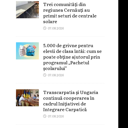
Trei comunități din
regiunea Cernăuți au
primit seturi de centrale
solare
07.08.2026
5.000 de grivne pentru
elevii de clasa întâi: cum se
poate obține ajutorul prin
programul „Pachetul
școlarului”
07.08.2026
Transcarpatia și Ungaria
continuă cooperarea în
cadrul Inițiativei de
Integrare Carpatică
07.08.2026