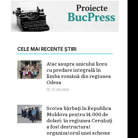
CELE MAI RECENTE ȘTIRI
Atac asupra unicului liceu
cu predare integrală în
limba română din regiunea
Odesa
07.08.2026
Scotea bărbați în Republica
Moldova pentru 14.000 de
dolari: în regiunea Cernăuți
a fost destructurat
organizatorul unei scheme