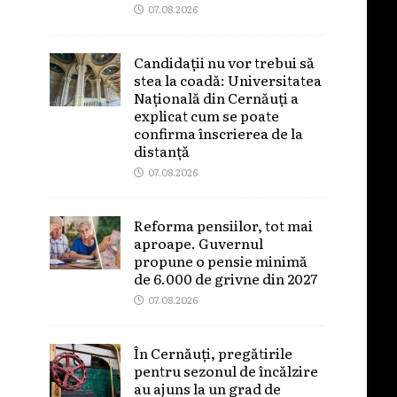
07.08.2026
Candidații nu vor trebui să
stea la coadă: Universitatea
Națională din Cernăuți a
explicat cum se poate
confirma înscrierea de la
distanță
07.08.2026
Reforma pensiilor, tot mai
aproape. Guvernul
propune o pensie minimă
de 6.000 de grivne din 2027
07.08.2026
În Cernăuți, pregătirile
pentru sezonul de încălzire
au ajuns la un grad de