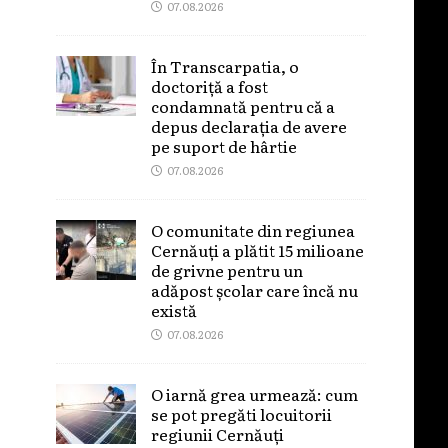
07.08.2026
În Transcarpatia, o
doctoriță a fost
condamnată pentru că a
depus declarația de avere
pe suport de hârtie
07.08.2026
O comunitate din regiunea
Cernăuți a plătit 15 milioane
de grivne pentru un
adăpost școlar care încă nu
există
07.08.2026
O iarnă grea urmează: cum
se pot pregăti locuitorii
regiunii Cernăuți