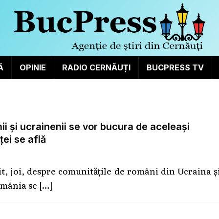
Ă
OPINIE
RADIO CERNĂUȚI
BUCPRESS TV
i și ucrainenii se vor bucura de aceleași
ței se află
t, joi, despre comunitățile de români din Ucraina ș
România se
[…]