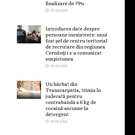
finalizare de 79%
07.08.2026
Introducea date despre
persoane inexistente: unui
fost șef de centru teritorial
de recrutare din regiunea
Cernăuți i s-a comunicat
suspiciunea
07.08.2026
Un bărbat din
Transcarpatia, trimis în
judecată pentru
contrabanda a 6 kg de
cocaină ascunse în
detergent
07.08.2026