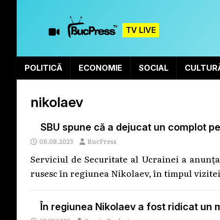
TV LIVE
POLITICĂ
ECONOMIE
SOCIAL
CULTUR
nikolaev
SBU spune că a dejucat un complot pen
08.08.2023
BucPress
Serviciul de Securitate al Ucrainei a anunț
rusesc în regiunea Nikolaev, în timpul vizite
În regiunea Nikolaev a fost ridicat un