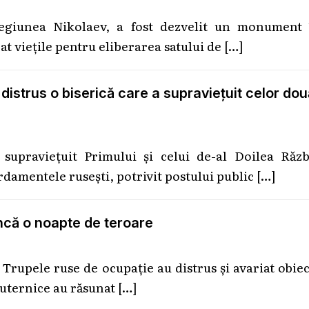
 regiunea Nikolaev, a fost dezvelit un monument 
at viețile pentru eliberarea satului de
[…]
 distrus o biserică care a supraviețuit celor dou
supraviețuit Primului și celui de-al Doilea Răzb
damentele rusești, potrivit postului public
[…]
Încă o noapte de teroare
Trupele ruse de ocupație au distrus și avariat obie
 puternice au răsunat
[…]