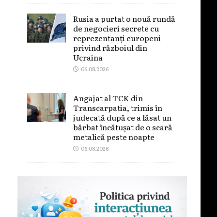
Rusia a purtat o nouă rundă
de negocieri secrete cu
reprezentanți europeni
privind războiul din
Ucraina
06.08.2026
Angajat al TCK din
Transcarpatia, trimis în
judecată după ce a lăsat un
bărbat încătușat de o scară
metalică peste noapte
06.08.2026