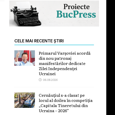
CELE MAI RECENTE ȘTIRI
Primarul Varșoviei acordă
din nou patronaj
manifestărilor dedicate
Zilei Independenței
Ucrainei
06.08.2026
Cernăuțiul s-a clasat pe
locul al doilea în competiția
„Capitala Tineretului din
Ucraina – 2026”