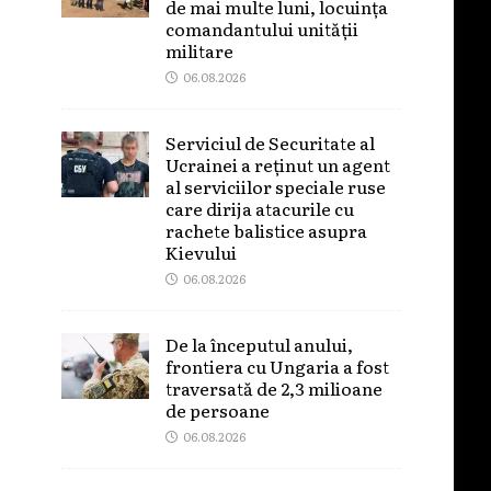
de mai multe luni, locuința
comandantului unității
militare
06.08.2026
Serviciul de Securitate al
Ucrainei a reținut un agent
al serviciilor speciale ruse
care dirija atacurile cu
rachete balistice asupra
Kievului
06.08.2026
De la începutul anului,
frontiera cu Ungaria a fost
traversată de 2,3 milioane
de persoane
06.08.2026