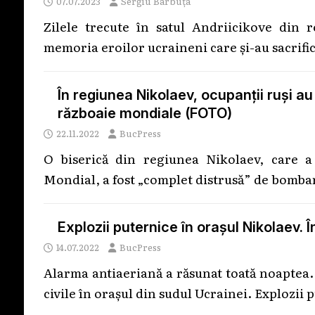
07.07.2023
Sergiu Barbuța
Zilele trecute în satul Andriicikove din
memoria eroilor ucraineni care și-au sacrific
În regiunea Nikolaev, ocupanții ruși au
războaie mondiale (FOTO)
22.11.2022
BucPress
O biserică din regiunea Nikolaev, care a 
Mondial, a fost „complet distrusă” de bombar
Explozii puternice în orașul Nikolaev. 
14.07.2022
BucPress
Alarma antiaeriană a răsunat toată noaptea. 
civile în orașul din sudul Ucrainei. Explozii