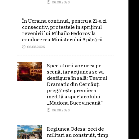
06.08.2026
În Ucraina continuă, pentru a 21-a zi
consecutiv, protestele în sprijinul
revenirii lui Mîhailo Fedorov la
conducerea Ministerului Apărării
06.08.2026
Spectatorii vor urca pe
scenă, iar acțiunea se va
desfășura în sală: Teatrul
Dramatic din Cernăuți
pregătește premiera
inedită a spectacolului
„Madona Bucovineană”
06.08.2026
Regiunea Odesa: zeci de
militari au construit, timp