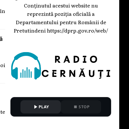
Conținutul acestui website nu
în
reprezintă poziția oficială a
Departamentului pentru Românii de
Pretutindeni
https://dprp.gov.ro/web/
ă
oi
PLAY
STOP
cte