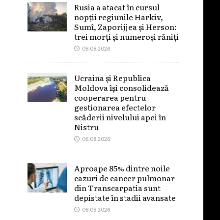
Rusia a atacat în cursul
nopții regiunile Harkiv,
Sumî, Zaporijjea și Herson:
trei morți și numeroși răniți
06.08.2026
Ucraina și Republica
Moldova își consolidează
cooperarea pentru
gestionarea efectelor
scăderii nivelului apei în
Nistru
06.08.2026
Aproape 85% dintre noile
cazuri de cancer pulmonar
din Transcarpatia sunt
depistate în stadii avansate
06.08.2026