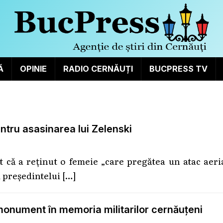
Ă
OPINIE
RADIO CERNĂUȚI
BUCPRESS TV
tru asasinarea lui Zelenski
at că a reținut o femeie „care pregătea un atac aer
i președintelui
[…]
 monument în memoria militarilor cernăuțeni