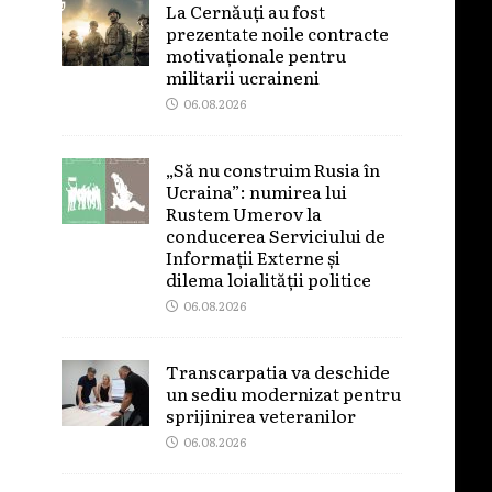
La Cernăuți au fost
prezentate noile contracte
motivaționale pentru
militarii ucraineni
06.08.2026
„Să nu construim Rusia în
Ucraina”: numirea lui
Rustem Umerov la
conducerea Serviciului de
Informații Externe și
dilema loialității politice
06.08.2026
Transcarpatia va deschide
un sediu modernizat pentru
sprijinirea veteranilor
06.08.2026