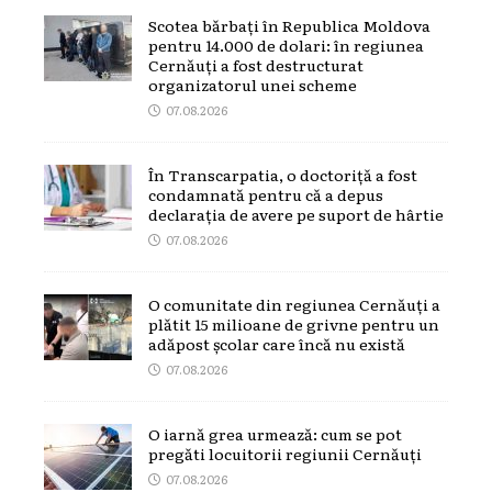
Scotea bărbați în Republica Moldova
pentru 14.000 de dolari: în regiunea
Cernăuți a fost destructurat
organizatorul unei scheme
07.08.2026
În Transcarpatia, o doctoriță a fost
condamnată pentru că a depus
declarația de avere pe suport de hârtie
07.08.2026
O comunitate din regiunea Cernăuți a
plătit 15 milioane de grivne pentru un
adăpost școlar care încă nu există
07.08.2026
O iarnă grea urmează: cum se pot
pregăti locuitorii regiunii Cernăuți
07.08.2026