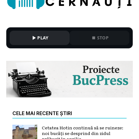
PLAY
STOP
CELE MAI RECENTE ȘTIRI
Cetatea Hotin continuă să se ruineze:
noi bucăți se desprind din zidul
prăbușit în aprilie