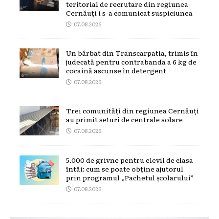
teritorial de recrutare din regiunea
Cernăuți i s-a comunicat suspiciunea
07.08.2026
Un bărbat din Transcarpatia, trimis în
judecată pentru contrabanda a 6 kg de
cocaină ascunse în detergent
07.08.2026
Trei comunități din regiunea Cernăuți
au primit seturi de centrale solare
07.08.2026
5.000 de grivne pentru elevii de clasa
întâi: cum se poate obține ajutorul
prin programul „Pachetul școlarului”
07.08.2026