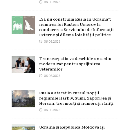
06.08.2026
„Să nu construim Rusia în Ucraina”:
numirea lui Rustem Umerov la
conducerea Serviciului de Informații
Externe și dilema loialității politice
06.08.2026
Transcarpatia va deschide un sediu
modernizat pentru sprijinirea
veteranilor
06.08.2026
Rusia a atacat în cursul nopții
regiunile Harkiv, Sumî, Zaporijjea și
Herson: trei morți și numeroși răniți
06.08.2026
Ucraina și Republica Moldova își