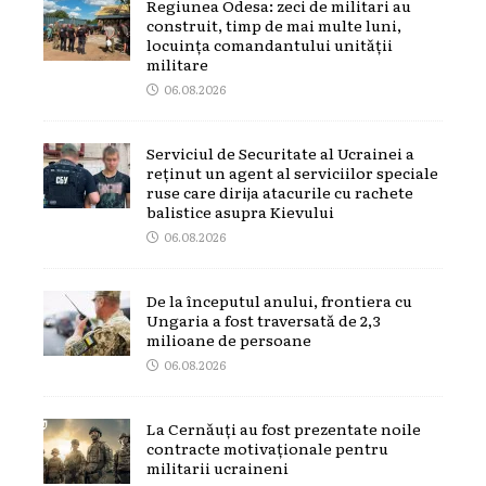
Regiunea Odesa: zeci de militari au
construit, timp de mai multe luni,
locuința comandantului unității
militare
06.08.2026
Serviciul de Securitate al Ucrainei a
reținut un agent al serviciilor speciale
ruse care dirija atacurile cu rachete
balistice asupra Kievului
06.08.2026
De la începutul anului, frontiera cu
Ungaria a fost traversată de 2,3
milioane de persoane
06.08.2026
La Cernăuți au fost prezentate noile
contracte motivaționale pentru
militarii ucraineni