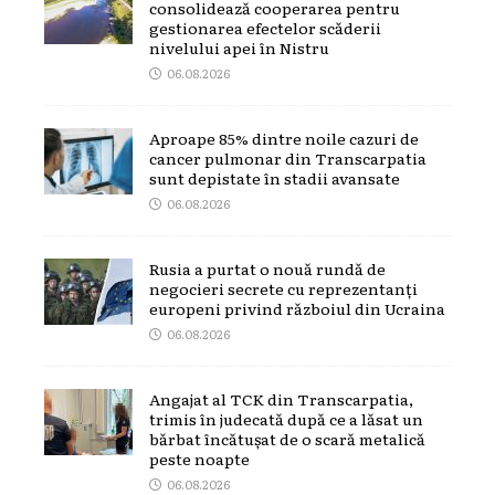
consolidează cooperarea pentru
gestionarea efectelor scăderii
nivelului apei în Nistru
06.08.2026
Aproape 85% dintre noile cazuri de
cancer pulmonar din Transcarpatia
sunt depistate în stadii avansate
06.08.2026
Rusia a purtat o nouă rundă de
negocieri secrete cu reprezentanți
europeni privind războiul din Ucraina
06.08.2026
Angajat al TCK din Transcarpatia,
trimis în judecată după ce a lăsat un
bărbat încătușat de o scară metalică
peste noapte
06.08.2026