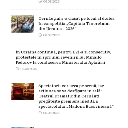
06.08.2026
Cernăuțiul s-a clasat pe locul al doilea
în competiția „Capitala Tineretului
din Ucraina – 2026”
06.08.2026
În Ucraina continuă, pentru a 21-a zi consecutiv,
protestele în sprijinul revenirii lui Mîhailo
Fedorov la conducerea Ministerului Apărării
06.08.2026
Spectatorii vor urca pe scenă, iar
acțiunea se va desfășura în sală:
Teatrul Dramatic din Cernăuți
pregătește premiera inedită a
spectacolului „Madona Bucovineană”
06.08.2026