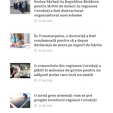
Scotea bărbați în Republica Moldova
pentru 14.000 de dolari: în regiunea
Cernăuți a fost destructurat
organizatorul unei scheme
07.08.2026
În Transcarpatia, o doctoriță a fost
condamnată pentru că a depus
declarația de avere pe suport de hârtie
07.08.2026
O comunitate din regiunea Cernăuți a
plătit 15 milioane de grivne pentru un
adăpost școlar care încă nu există
07.08.2026
O iarnă grea urmează: cum se pot
pregăti locuitorii regiunii Cernăuți
07.08.2026