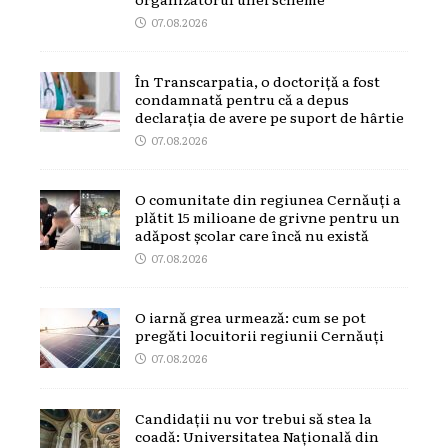
07.08.2026
În Transcarpatia, o doctoriță a fost
condamnată pentru că a depus
declarația de avere pe suport de hârtie
07.08.2026
O comunitate din regiunea Cernăuți a
plătit 15 milioane de grivne pentru un
adăpost școlar care încă nu există
07.08.2026
O iarnă grea urmează: cum se pot
pregăti locuitorii regiunii Cernăuți
07.08.2026
Candidații nu vor trebui să stea la
coadă: Universitatea Națională din