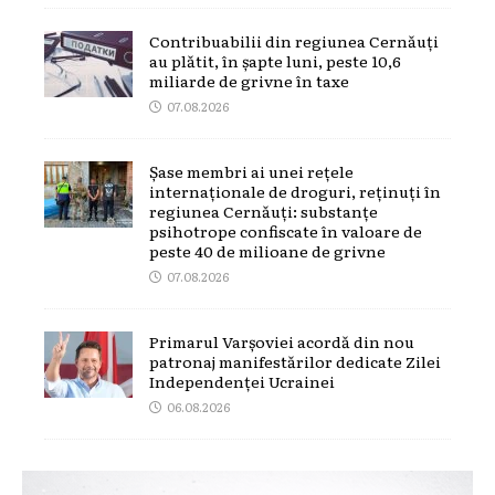
Contribuabilii din regiunea Cernăuți
au plătit, în șapte luni, peste 10,6
miliarde de grivne în taxe
07.08.2026
Șase membri ai unei rețele
internaționale de droguri, reținuți în
regiunea Cernăuți: substanțe
psihotrope confiscate în valoare de
peste 40 de milioane de grivne
07.08.2026
Primarul Varșoviei acordă din nou
patronaj manifestărilor dedicate Zilei
Independenței Ucrainei
06.08.2026