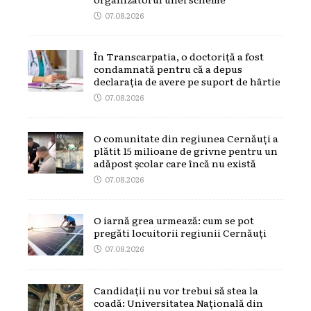
07.08.2026
În Transcarpatia, o doctoriță a fost
condamnată pentru că a depus
declarația de avere pe suport de hârtie
07.08.2026
O comunitate din regiunea Cernăuți a
plătit 15 milioane de grivne pentru un
adăpost școlar care încă nu există
07.08.2026
O iarnă grea urmează: cum se pot
pregăti locuitorii regiunii Cernăuți
07.08.2026
Candidații nu vor trebui să stea la
coadă: Universitatea Națională din