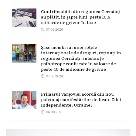
Contribuabilii din regiunea Cernăuți
au plătit, în șapte luni, peste 10,6
miliarde de grivne în taxe
07.08.2026
Șase membri ai unei rețele
internaționale de droguri, reținuți în
regiunea Cernăuți: substanțe
psihotrope confiscate în valoare de
peste 40 de milioane de grivne
07.08.2026
Primarul Varșoviei acordă din nou
patronaj manifestărilor dedicate Zilei
Independenței Ucrainei
06.08.2026