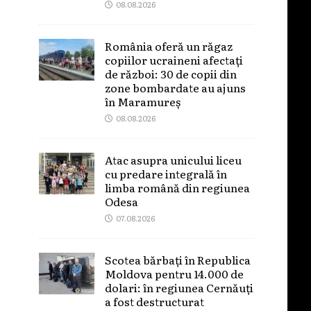
08.08.2026
România oferă un răgaz
copiilor ucraineni afectați
de război: 30 de copii din
zone bombardate au ajuns
în Maramureș
08.08.2026
Atac asupra unicului liceu
cu predare integrală în
limba română din regiunea
Odesa
07.08.2026
Scotea bărbați în Republica
Moldova pentru 14.000 de
dolari: în regiunea Cernăuți
a fost destructurat