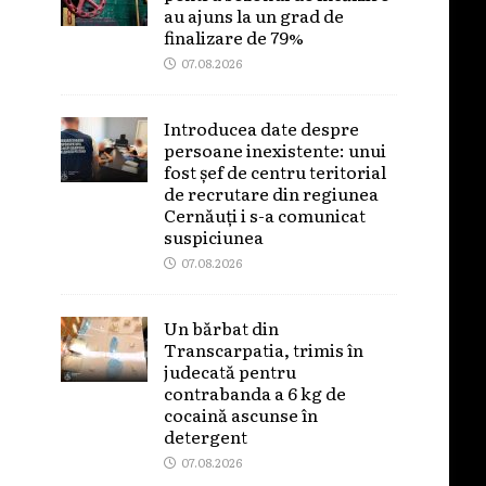
au ajuns la un grad de
finalizare de 79%
07.08.2026
Introducea date despre
persoane inexistente: unui
fost șef de centru teritorial
de recrutare din regiunea
Cernăuți i s-a comunicat
suspiciunea
07.08.2026
Un bărbat din
Transcarpatia, trimis în
judecată pentru
contrabanda a 6 kg de
cocaină ascunse în
detergent
07.08.2026