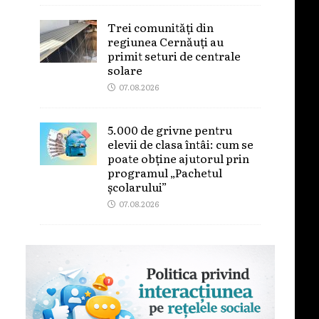
Trei comunități din
regiunea Cernăuți au
primit seturi de centrale
solare
07.08.2026
5.000 de grivne pentru
elevii de clasa întâi: cum se
poate obține ajutorul prin
programul „Pachetul
școlarului”
07.08.2026