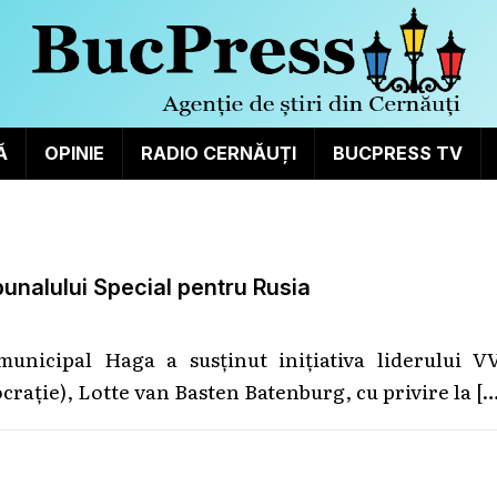
Ă
OPINIE
RADIO CERNĂUȚI
BUCPRESS TV
bunalului Special pentru Rusia
municipal Haga a susținut inițiativa liderului V
crație), Lotte van Basten Batenburg, cu privire la
[…