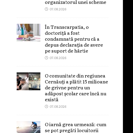
organizatorul unei scheme
07.08.2026
În Transcarpatia, o
doctoriță a fost
condamnată pentru că a
depus declarația de avere
pe suport de hârtie
07.08.2026
O comunitate din regiunea
Cernăuți a plătit 15 milioane
de grivne pentru un
adăpost școlar care încă nu
există
07.08.2026
O iarnă grea urmează: cum
se pot pregăti locuitorii