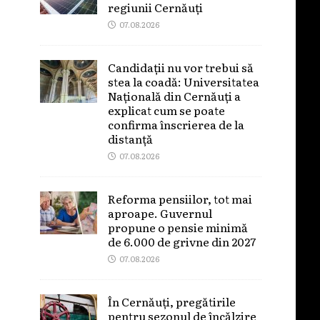
regiunii Cernăuți
07.08.2026
Candidații nu vor trebui să
stea la coadă: Universitatea
Națională din Cernăuți a
explicat cum se poate
confirma înscrierea de la
distanță
07.08.2026
Reforma pensiilor, tot mai
aproape. Guvernul
propune o pensie minimă
de 6.000 de grivne din 2027
07.08.2026
În Cernăuți, pregătirile
pentru sezonul de încălzire