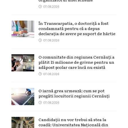
07.08.2026
În Transcarpatia, o doctoriță a fost
condamnată pentru că a depus
declarația de avere pe suport de hârtie
07.08.2026
O comunitate din regiunea Cernăuți a
plătit 15 milioane de grivne pentru un
adăpost școlar care încă nu există
07.08.2026
O iarnă grea urmează: cum se pot
pregăti locuitorii regiunii Cernăuți
07.08.2026
Candidații nu vor trebui să stea la
coadă: Universitatea Națională din