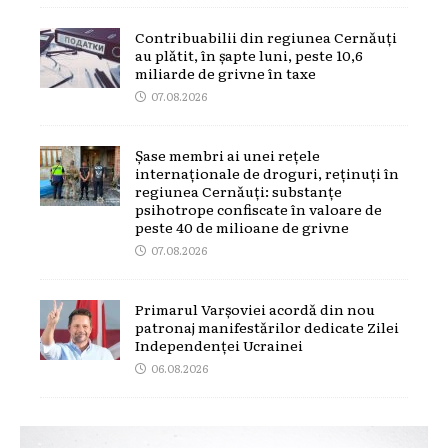
Contribuabilii din regiunea Cernăuți
au plătit, în șapte luni, peste 10,6
miliarde de grivne în taxe
07.08.2026
Șase membri ai unei rețele
internaționale de droguri, reținuți în
regiunea Cernăuți: substanțe
psihotrope confiscate în valoare de
peste 40 de milioane de grivne
07.08.2026
Primarul Varșoviei acordă din nou
patronaj manifestărilor dedicate Zilei
Independenței Ucrainei
06.08.2026