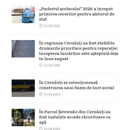
„Pachetul școlarului” 2026: a început
primirea cererilor pentru ajutorul de
stat
10.08.2026
În regiunea Cernăuți au fost stabilite
drumurile prioritare pentru reparație:
începerea lucrărilor este așteptată deja
în luna august
10.08.2026
În Cernăuți se intenționează
construirea unui bazin de înot social
10.08.2026
În Parcul Șevcenko din Cernăuți au
fost instalate arcade răcoritoare cu
apă
10.08.2026