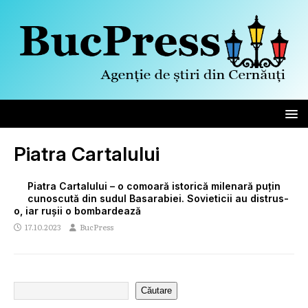
Piatra Cartalului
Piatra Cartalului – o comoară istorică milenară puțin
cunoscută din sudul Basarabiei. Sovieticii au distrus-
o, iar rușii o bombardează
17.10.2023
BucPress
Căutare