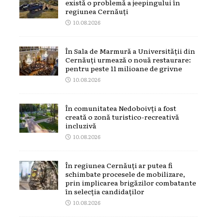
există o problemă a jeepingului în
regiunea Cernăuți
10.08.2026
În Sala de Marmură a Universității din
Cernăuți urmează o nouă restaurare:
pentru peste 11 milioane de grivne
10.08.2026
În comunitatea Nedoboivți a fost
creată o zonă turistico-recreativă
incluzivă
10.08.2026
În regiunea Cernăuți ar putea fi
schimbate procesele de mobilizare,
prin implicarea brigăzilor combatante
în selecția candidaților
10.08.2026