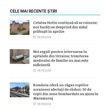
CELE MAI RECENTE ȘTIRI
Cetatea Hotin continuă să se ruineze:
noi bucăți se desprind din zidul
prăbușit în aprilie
08.08.2026
Noi reguli pentru internarea în
spitalele din Ucraina: trimiterea
medicului de familie nu mai este
suficientă
08.08.2026
România oferă un răgaz copiilor
ucraineni afectați de război: 30 de
copii din zone bombardate au ajuns în
Maramureș
08.08.2026