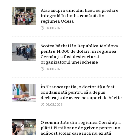
Atac asupra unicului liceu cu predare
integrală în limba română din
regiunea Odesa
07.08.2026
Scotea bărbați în Republica Moldova
pentru 14.000 de dolari: în regiunea
Cernăuți a fost destructurat
organizatorul unei scheme
07.08.2026
În Transcarpatia, o doctoriță a fost
condamnată pentru că a depus
declarația de avere pe suport de hârtie
07.08.2026
O comunitate din regiunea Cernăuți a
plătit 15 milioane de grivne pentru un
adăpost școlar care încă nu există