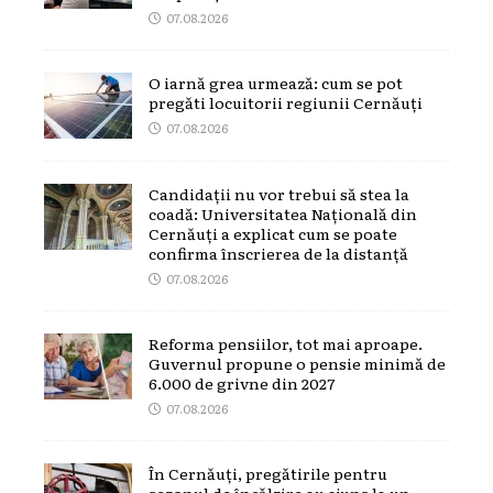
07.08.2026
O iarnă grea urmează: cum se pot
pregăti locuitorii regiunii Cernăuți
07.08.2026
Candidații nu vor trebui să stea la
coadă: Universitatea Națională din
Cernăuți a explicat cum se poate
confirma înscrierea de la distanță
07.08.2026
Reforma pensiilor, tot mai aproape.
Guvernul propune o pensie minimă de
6.000 de grivne din 2027
07.08.2026
În Cernăuți, pregătirile pentru
sezonul de încălzire au ajuns la un