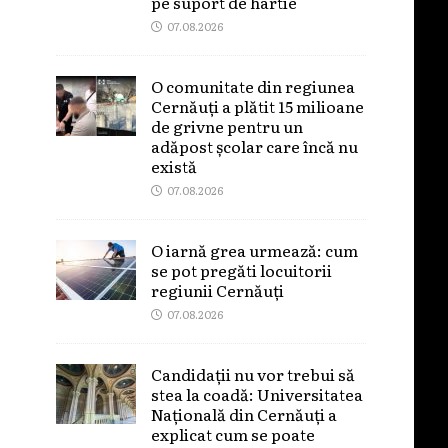
pe suport de hârtie
07.08.2026
O comunitate din regiunea
Cernăuți a plătit 15 milioane
de grivne pentru un
adăpost școlar care încă nu
există
07.08.2026
O iarnă grea urmează: cum
se pot pregăti locuitorii
regiunii Cernăuți
07.08.2026
Candidații nu vor trebui să
stea la coadă: Universitatea
Națională din Cernăuți a
explicat cum se poate