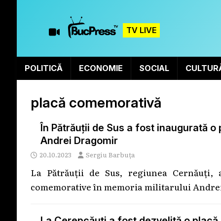
TV LIVE
POLITICĂ
ECONOMIE
SOCIAL
CULTUR
placă comemorativă
În Pătrăuții de Sus a fost inaugurată 
Andrei Dragomir
20.10.2023
Sergiu Barbuța
La Pătrăuții de Sus, regiunea Cernăuți,
comemorative în memoria militarului Andrei
La Cerepcăuți a fost dezvelită o pla