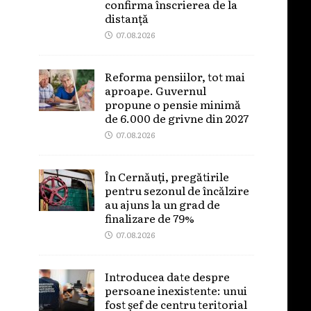
confirma înscrierea de la
distanță
07.08.2026
Reforma pensiilor, tot mai
aproape. Guvernul
propune o pensie minimă
de 6.000 de grivne din 2027
07.08.2026
În Cernăuți, pregătirile
pentru sezonul de încălzire
au ajuns la un grad de
finalizare de 79%
07.08.2026
Introducea date despre
persoane inexistente: unui
fost șef de centru teritorial