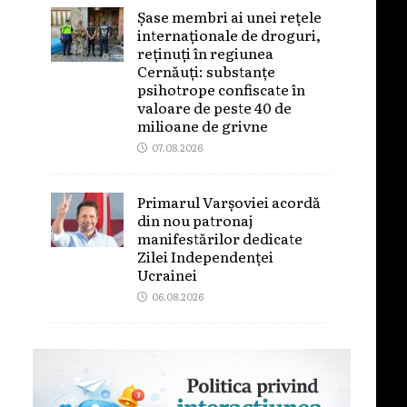
Șase membri ai unei rețele
internaționale de droguri,
reținuți în regiunea
Cernăuți: substanțe
psihotrope confiscate în
valoare de peste 40 de
milioane de grivne
07.08.2026
Primarul Varșoviei acordă
din nou patronaj
manifestărilor dedicate
Zilei Independenței
Ucrainei
06.08.2026