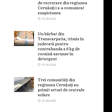
de recrutare din regiunea
Cernăuți i s-a comunicat
suspiciunea
07.08.2026
Un bărbat din
Transcarpatia, trimis în
judecată pentru
contrabanda a 6 kg de
cocaină ascunse în
detergent
07.08.2026
Trei comunități din
regiunea Cernăuți au
primit seturi de centrale
solare
07.08.2026