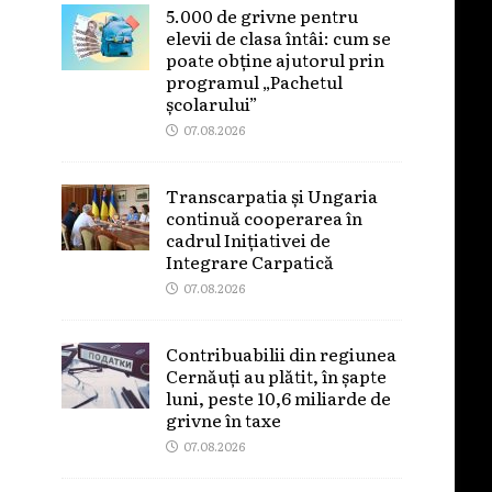
5.000 de grivne pentru
elevii de clasa întâi: cum se
poate obține ajutorul prin
programul „Pachetul
școlarului”
07.08.2026
Transcarpatia și Ungaria
continuă cooperarea în
cadrul Inițiativei de
Integrare Carpatică
07.08.2026
Contribuabilii din regiunea
Cernăuți au plătit, în șapte
luni, peste 10,6 miliarde de
grivne în taxe
07.08.2026