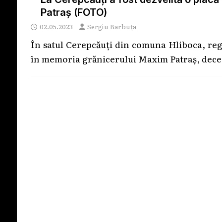
Patraș (FOTO)
02.05.2023
Sergiu Barbuța
În satul Cerepcăuți din comuna Hliboca, reg
în memoria grănicerului Maxim Patraș, dece