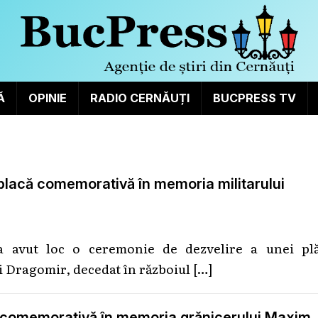
Ă
OPINIE
RADIO CERNĂUȚI
BUCPRESS TV
o placă comemorativă în memoria militarului
 a avut loc o ceremonie de dezvelire a unei plă
 Dragomir, decedat în războiul
[…]
că comemorativă în memoria grănicerului Maxim