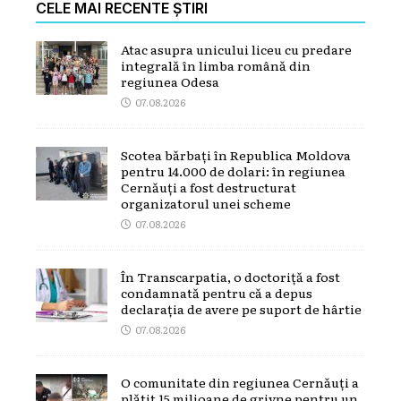
CELE MAI RECENTE ȘTIRI
Atac asupra unicului liceu cu predare
integrală în limba română din
regiunea Odesa
07.08.2026
Scotea bărbați în Republica Moldova
pentru 14.000 de dolari: în regiunea
Cernăuți a fost destructurat
organizatorul unei scheme
07.08.2026
În Transcarpatia, o doctoriță a fost
condamnată pentru că a depus
declarația de avere pe suport de hârtie
07.08.2026
O comunitate din regiunea Cernăuți a
plătit 15 milioane de grivne pentru un