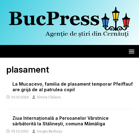
plasament
La Mucacevo, familia de plasament temporar Pfeiffauf
are grijă de al patrulea copil
30.10.2024
Elvira Chilaru
Ziua Internațională a Persoanelor Vârstnice
sărbătorită la Stălinești, comuna Mămăliga
03.10.2023
Sergiu Barbuța