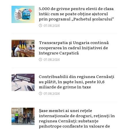
5.000 de grivne pentru elevii de clasa
întâi: cum se poate obține ajutorul
prin programul „Pachetul școlarului”
07.08.2026
Transcarpatia și Ungaria continuă
cooperarea în cadrul Inițiativei de
Integrare Carpatică
07.08.2026
Contribuabilii din regiunea Cernăuți
au plătit, în șapte luni, peste 10,6
miliarde de grivne în taxe
07.08.2026
Șase membri ai unei rețele
internaționale de droguri, reținuți în
regiunea Cernăuți: substanțe
psihotrope confiscate în valoare de