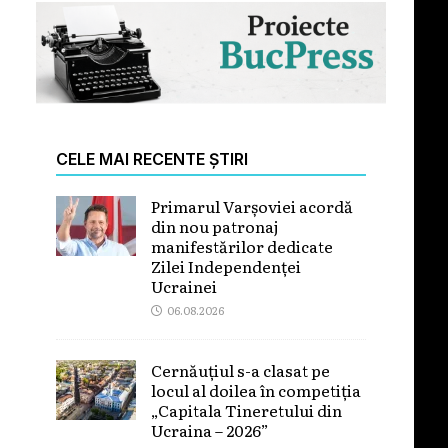
CELE MAI RECENTE ȘTIRI
Primarul Varșoviei acordă
din nou patronaj
manifestărilor dedicate
Zilei Independenței
Ucrainei
06.08.2026
Cernăuțiul s-a clasat pe
locul al doilea în competiția
„Capitala Tineretului din
Ucraina – 2026”