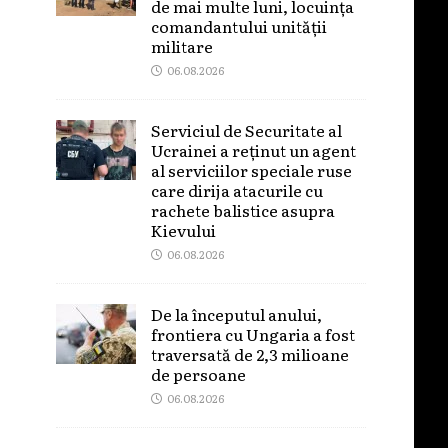
de mai multe luni, locuința
comandantului unității
militare
06.08.2026
Serviciul de Securitate al
Ucrainei a reținut un agent
al serviciilor speciale ruse
care dirija atacurile cu
rachete balistice asupra
Kievului
06.08.2026
De la începutul anului,
frontiera cu Ungaria a fost
traversată de 2,3 milioane
de persoane
06.08.2026