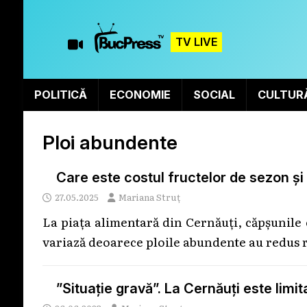
TV LIVE
POLITICĂ
ECONOMIE
SOCIAL
CULTUR
Ploi abundente
Care este costul fructelor de sezon și
27.05.2025
Mariana Struț
La piața alimentară din Cernăuți, căpșunile 
variază deoarece ploile abundente au redus r
”Situație gravă”. La Cernăuți este limi