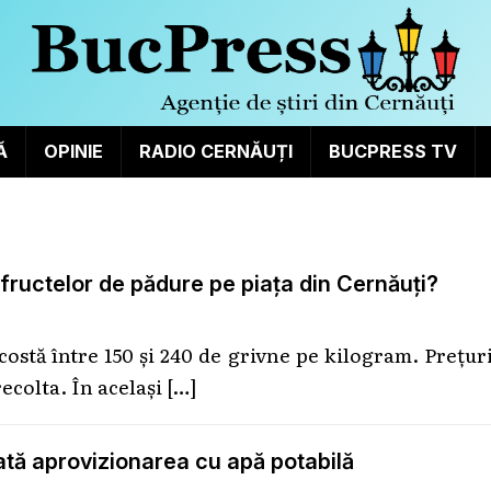
Ă
OPINIE
RADIO CERNĂUȚI
BUCPRESS TV
 fructelor de pădure pe piața din Cernăuți?
costă între 150 și 240 de grivne pe kilogram. Prețur
ecolta. În același
[…]
tată aprovizionarea cu apă potabilă