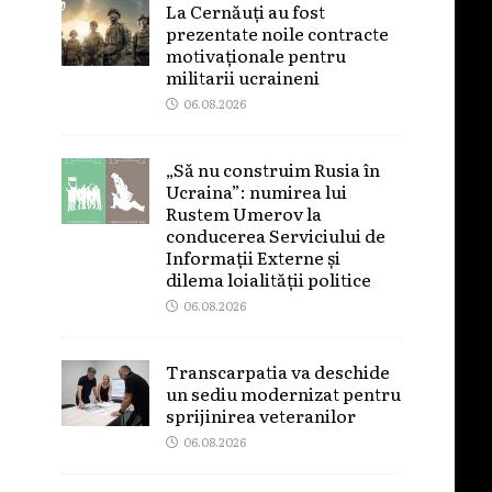
La Cernăuți au fost
prezentate noile contracte
motivaționale pentru
militarii ucraineni
06.08.2026
„Să nu construim Rusia în
Ucraina”: numirea lui
Rustem Umerov la
conducerea Serviciului de
Informații Externe și
dilema loialității politice
06.08.2026
Transcarpatia va deschide
un sediu modernizat pentru
sprijinirea veteranilor
06.08.2026