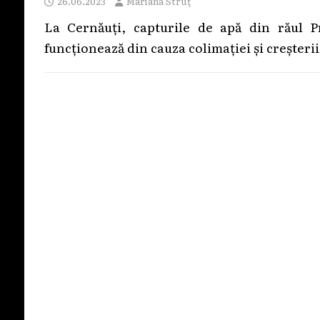
26.06.2023
Mariana Struț
La Cernăuți, capturile de apă din răul 
funcționează din cauza colimației și creșterii