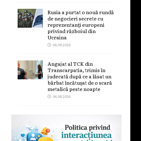
Rusia a purtat o nouă rundă
de negocieri secrete cu
reprezentanți europeni
privind războiul din
Ucraina
06.08.2026
Angajat al TCK din
Transcarpatia, trimis în
judecată după ce a lăsat un
bărbat încătușat de o scară
metalică peste noapte
06.08.2026