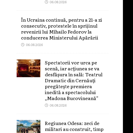
06.08.2026
În Ucraina continuă, pentru a 21-a zi
consecutiv, protestele în sprijinul
revenirii lui Mîhailo Fedorov la
conducerea Ministerului Apărării
06.08.2026
Spectatorii vor urca pe
scenă, iar acțiunea se va
desfășura în sală: Teatrul
Dramatic din Cernăuți
pregătește premiera
inedită a spectacolului
„Madona Bucovineană”
06.08.2026
Regiunea Odesa: zeci de
militari au construit, timp