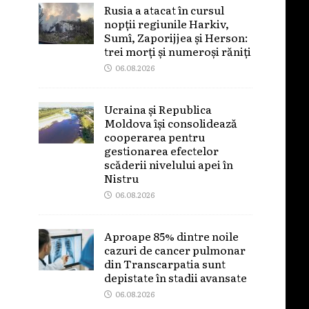
Rusia a atacat în cursul
nopții regiunile Harkiv,
Sumî, Zaporijjea și Herson:
trei morți și numeroși răniți
06.08.2026
Ucraina și Republica
Moldova își consolidează
cooperarea pentru
gestionarea efectelor
scăderii nivelului apei în
Nistru
06.08.2026
Aproape 85% dintre noile
cazuri de cancer pulmonar
din Transcarpatia sunt
depistate în stadii avansate
06.08.2026