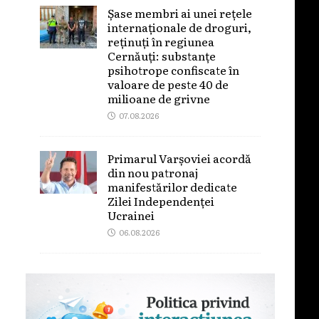
Șase membri ai unei rețele
internaționale de droguri,
reținuți în regiunea
Cernăuți: substanțe
psihotrope confiscate în
valoare de peste 40 de
milioane de grivne
07.08.2026
Primarul Varșoviei acordă
din nou patronaj
manifestărilor dedicate
Zilei Independenței
Ucrainei
06.08.2026