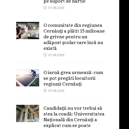
pe suport de hârtie
07.08.2026
O comunitate din regiunea
Cernăuți a plătit 15 milioane
de grivne pentru un
adăpost școlar care încă nu
există
07.08.2026
O iarnă grea urmează: cum
se pot pregăti locuitorii
regiunii Cernăuți
07.08.2026
Candidații nu vor trebui să
stea la coadă: Universitatea
Națională din Cernăuți a
explicat cum se poate