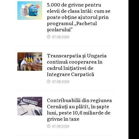
5.000 de grivne pentru
elevii de clasa întâi: cum se
poate obține ajutorul prin
programul „Pachetul
școlarului”
07.08.2026
Transcarpatia și Ungaria
continuă cooperarea în
cadrul Inițiativei de
Integrare Carpatică
07.08.2026
Contribuabilii din regiunea
Cernăuți au plătit, în șapte
luni, peste 10,6 miliarde de
grivne în taxe
07.08.2026