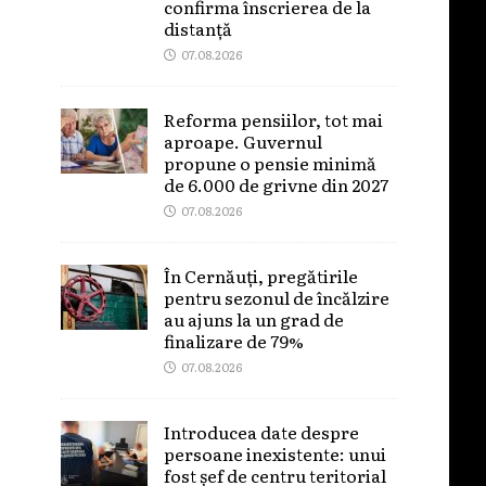
confirma înscrierea de la
distanță
07.08.2026
Reforma pensiilor, tot mai
aproape. Guvernul
propune o pensie minimă
de 6.000 de grivne din 2027
07.08.2026
În Cernăuți, pregătirile
pentru sezonul de încălzire
au ajuns la un grad de
finalizare de 79%
07.08.2026
Introducea date despre
persoane inexistente: unui
fost șef de centru teritorial