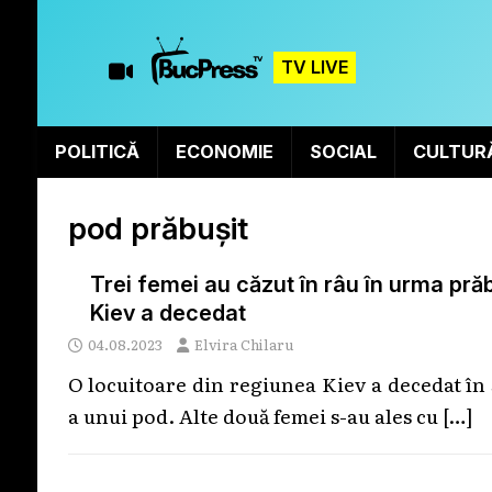
TV LIVE
POLITICĂ
ECONOMIE
SOCIAL
CULTUR
pod prăbușit
Trei femei au căzut în râu în urma prăb
Kiev a decedat
04.08.2023
Elvira Chilaru
O locuitoare din regiunea Kiev a decedat în 
a unui pod. Alte două femei s-au ales cu
[…]