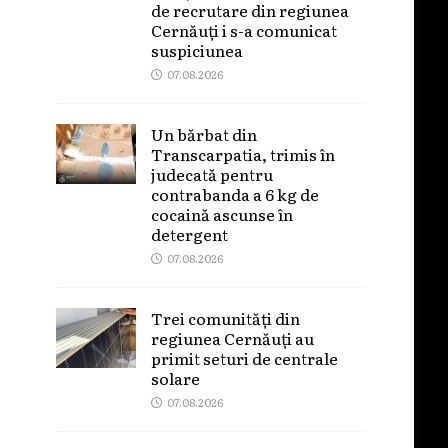
de recrutare din regiunea
Cernăuți i s-a comunicat
suspiciunea
07.08.2026
Un bărbat din
Transcarpatia, trimis în
judecată pentru
contrabanda a 6 kg de
cocaină ascunse în
detergent
07.08.2026
Trei comunități din
regiunea Cernăuți au
primit seturi de centrale
solare
07.08.2026